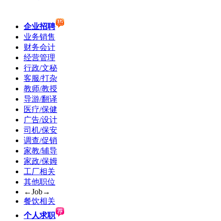
企业招聘
业务销售
财务会计
经营管理
行政/文秘
客服/打杂
教师/教授
导游/翻译
医疗/保健
广告/设计
司机/保安
调查/促销
家教/辅导
家政/保姆
工厂相关
其他职位
←Job→
餐饮相关
个人求职