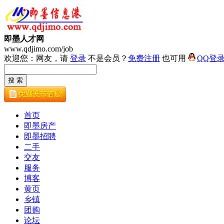
即墨人才网
www.qdjimo.com/job
欢迎您：网友，请
登录
不是会员？
免费注册
也可用
QQ登
首页
即墨房产
即墨招聘
二手
交友
服务
博客
黄页
乡镇
团购
论坛