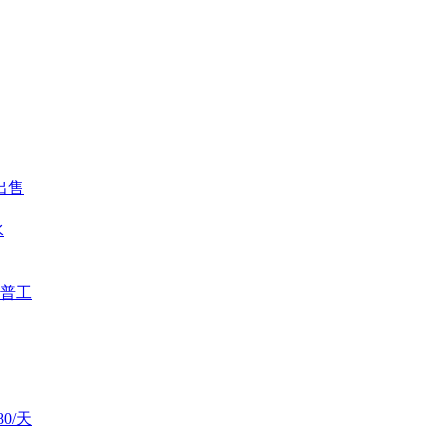
出售
水
普工
0/天