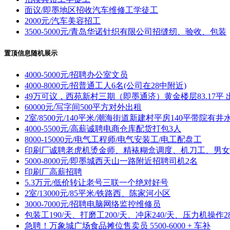
面议/即墨地区招收汽车维修工学徒工
2000元/汽车美容招工
3500-5000元/青岛华诺针织有限公司招缝纫、验收、包装
置顶信息随机展示
4000-5000元/招聘办公室文员
4000-8000元/招普通工人6名(公司在28中附近)
49万可议，西苑新村三期（即墨通济）黄金楼层83.17平 
60000元/写字间500平方对外出租
2室/8500元/140平米/潮海街道新建村平房140平带院有井
4000-5500元/高薪诚聘电商仓库配货打包3人
8000-15000元/电气工程师/电气安装工/电工配盘工
印刷厂诚聘老虎机烫金师、精裱糊盒调度、机刀工、男女
5000-8000元/即墨城西天山一路附近招聘司机2名
印刷厂高薪招聘
5.3万元/低价转让老号三联一个绝对好号
2室/13000元/85平米/铁路西、陈家河小区
3000-7000元/招聘电脑网络监控维修员
包装工190/天、打磨工200/天、冲床240/天、压力机操作28
急聘！万象城广场食品摊位售卖员 5500-6000 + 车补