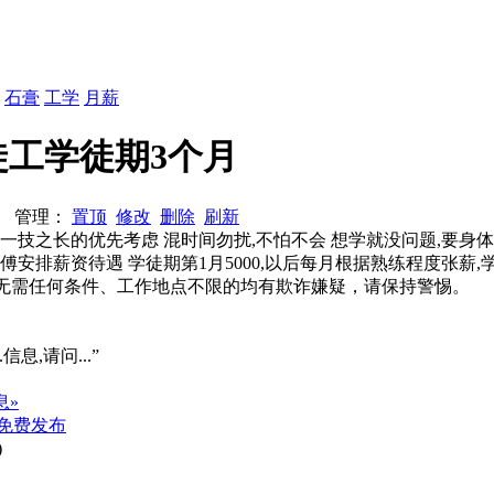
：
石膏
工学
月薪
徒工学徒期3个月
591 管理：
置顶
修改
删除
刷新
一技之长的优先考虑 混时间勿扰,不怕不会 想学就没问题,要身
排薪资待遇 学徒期第1月5000,以后每月根据熟练程度张薪,学徒三
系、无需任何条件、工作地点不限的均有欺诈嫌疑，请保持警惕。
信息,请问...”
息»
免费发布
)