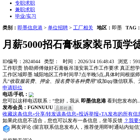
专职求职
兼职求职
毕业/实习
类别：
即墨信息港
>
单位招聘
>
工厂相关
地区：
即墨
TAG
月薪5000招石膏板家装吊顶学
ID编号：2824044 类型：
时间：2026/3/4 16:48:43 浏览：
工作职责 协助师傅做好石膏板吊顶安装工作工作要求 真正想学
工作区域即墨 城阳地区工作时间早7点半晚5点,具体时间根据师傅安
凡“
收取服装费、押金、报名费等各种费用
”或加qq/微信联
申请职位
电话/手机：
您可以这样电话联系：“您好，我从
即墨信息港
看到您发布的...
发布会员：FGNNUUU
收藏这条信息»
分享/转发该条信息»
投诉举报»
TA发布的所有信
如果此信息不适合，您也可以发布一条信息，坐等反馈
？我要
网友评论
(留言联系信息发布人，推荐使用即时通站内短信