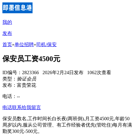
我的
发布
首页
»
单位招聘
»
司机/保安
保安员工资4500元
ID编号：2823366 2026年2月24日发布 1062次查看
类型：
验证会员
发布：富贵荣花
电话：
--
电话联系
给我留言
保安员数名,工作时间长白长夜(两班倒),月工资4500元,年龄50
周岁以内,服从公司管理、有工作经验者优先(管吃住)每月有满
勤奖300元-500元。