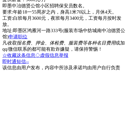
即墨中冶德贤公馆小区招聘保安员数名。
要求:年龄18一55周岁之内，身高1米70以上，月休4天。
工资:白班每月3600元，夜班每月3400元，工资每月按时发
放。
地址:即墨区鸿雁河一路333号(服装市场中纺城南中冶德贤公
馆)
申请职位
凡
收取报名费、押金、体检费、服装费等各种名目费用
或加
qq/微信联系的都可能有欺诈嫌疑，请保持警惕！
☆收藏这条信息
◇虚假信息举报
即时通
短信
--
该信息由用户发布，内容中所涉及承诺均由用户自行负责