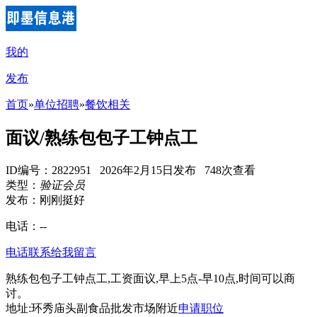
我的
发布
首页
»
单位招聘
»
餐饮相关
面议/熟练包包子工钟点工
ID编号：2822951 2026年2月15日发布 748次查看
类型：
验证会员
发布：刚刚挺好
电话：
--
电话联系
给我留言
熟练包包子工钟点工,工资面议,早上5点-早10点,时间可以商
讨。
地址:环秀庙头副食品批发市场附近
申请职位