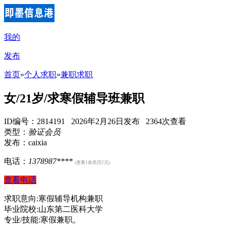
我的
发布
首页
»
个人求职
»
兼职求职
女/21岁/求寒假辅导班兼职
ID编号：2814191 2026年2月26日发布 2364次查看
类型：
验证会员
发布：caixia
电话：
1378987****
(查看1条简历2元)
查看电话
求职意向:寒假辅导机构兼职
毕业院校:山东第二医科大学
专业/技能:寒假兼职。