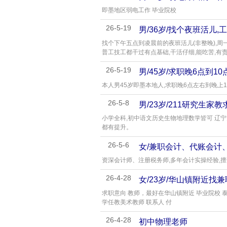
即墨地区弱电工作 毕业院校
26-5-19
男/36岁/找个夜班活儿
找个下午五点到凌晨前的夜班活儿(非整晚),周
普工技工都干过有点基础,干活仔细,能吃苦,有
26-5-19
男/45岁/求职晚6点到1
本人男45岁即墨本地人,求职晚6点左右到晚上
26-5-8
男/23岁/211研究生家教
小学全科,初中语文历史生物地理数学皆可 辽宁
都有提升。
26-5-6
女/兼职会计、代账会计
资深会计师、注册税务师,多年会计实操经验,
26-4-28
女/23岁/华山镇附近找
求职意向 教师，最好在华山镇附近 毕业院校 
学任教美术教师 联系人 付
26-4-28
初中物理老师