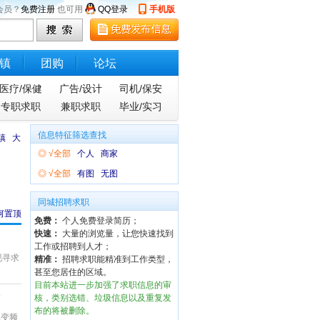
会员？
免费注册
也可用
QQ登录
手机版
镇
团购
论坛
医疗/保健
广告/设计
司机/保安
专职求职
兼职求职
毕业/实习
信息特征筛选查找
镇
大
◎
√全部
个人
商家
◎
√全部
有图
无图
同城招聘求职
何置顶
免费：
个人免费登录简历；
快速：
大量的浏览量，让您快速找到
工作或招聘到人才；
现寻求
精准：
招聘求职能精准到工作类型，
甚至您居住的区域。
目前本站进一步加强了求职信息的审
8
核，类别选错、垃圾信息以及重复发
布的将被删除。
,变频