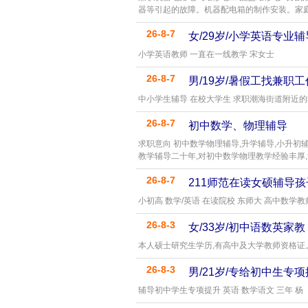
器等引起的故障。机器配电箱的制作安装。家
26-8-7
女/29岁/小学英语专业辅
小学英语教师 一直在一线教学 宋女士
26-8-7
男/19岁/暑假工找兼职工
中小学生辅导 在校大学生 求职潮海街道附近的
26-8-7
初中数学、物理辅导
求职意向 初中数学物理辅导,升学辅导,小升初辅
教学辅导二十年,对初中数学物理教学经验丰厚
26-8-7
211师范在读女硕辅导孩
小初高 数学/英语 在读院校 东师大 高中数学教
26-8-3
女/33岁/初中语数英家教
本人硕士研究生学历,有高中及大学教师资格证
26-8-3
男/21岁/专给初中生专
辅导初中学生专项提升 英语 数学语文 三年 杨