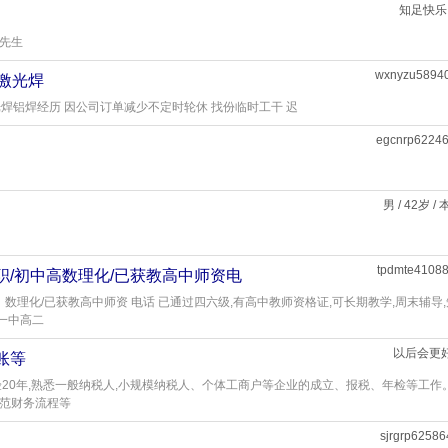
知足快乐
黄先生
wxnyzu5894
焊激光焊
光焊铝焊经历 因公司订单减少不定时轮休 找份临时工干 迟
egcnrp6224
男 / 42岁 /
tpdmte4108
职/初中高数理化/已获教高中师资电
、数理化/已获教高中师资 电话 已通过四六级,有高中教师资格证,可长期教学,周末辅导
一中高二
以后会更
账等
验20年,熟悉一般纳税人,小规模纳税人、个体工商户等企业的成立、报税、年检等工作
规范财务流程等
sjrgrp62586