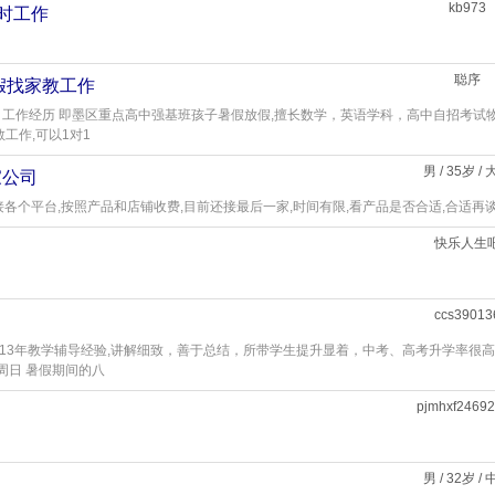
kb973
临时工作
聪序
假找家教工作
作 工作经历 即墨区重点高中强基班孩子暑假放假,擅长数学，英语学科，高中自招考试
工作,可以1对1
男 / 35岁 /
家公司
可接各个平台,按照产品和店铺收费,目前还接最后一家,时间有限,看产品是否合适,合适再
快乐人生
ccs39013
着13年教学辅导经验,讲解细致，善于总结，所带学生提升显着，中考、高考升学率很
周日 暑假期间的八
pjmhxf2469
男 / 32岁 /