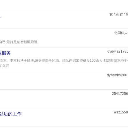
女 / 20岁 /
工
北国佳人
己,最好是创智新区附近,
dvgwja2178
教服务
高本、专本硕博全阶段,覆盖即墨全区域。团队内部加盟成员100余人,都是即墨本地学
有,采用
dysqmh9286
25417256
wsz1550
点以后的工作