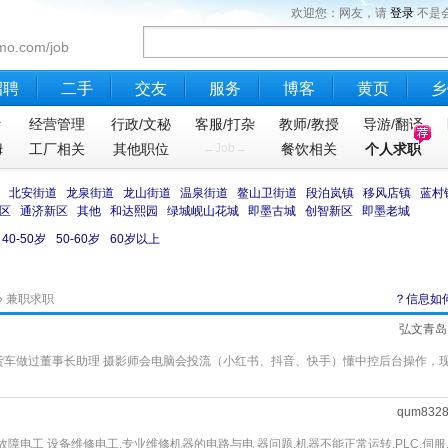
欢迎您：网友，请
登录
不是
mo.com/job
招聘
二手
交友
服务
博客
黄页
乡
计
经营管理
行政/文秘
客服/打杂
教师/教授
导游/翻译
姆
工厂相关
其他职位
←Job→
餐饮相关
个人求职
北安街道
龙泉街道
龙山街道
温泉街道
鳌山卫街道
段泊岚镇
移风店镇
蓝村
区
通济新区
其他
和达熙园
绿城岘山花城
即墨古城
创智新区
即墨老城
40-50岁
50-60岁
60岁以上
»
兼职求职
？信息如
弘文青岛
车 货车做过董事长助理 摄影师会电脑会投流（小红书、抖音、快手）懂中控后台操作，
qum832
障电工 设备维修电工,专业维修机器的电路与电 器问题,机器不能正常运转,PLC,伺服