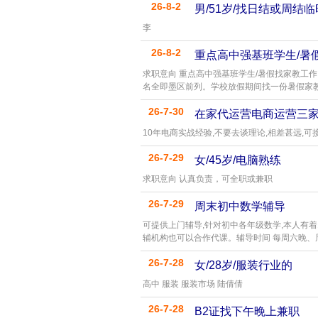
26-8-2
男/51岁/找日结或周结
李
26-8-2
重点高中强基班学生/暑
求职意向 重点高中强基班学生/暑假找家教工
名全即墨区前列。学校放假期间找一份暑假家教
26-7-30
在家代运营电商运营三
10年电商实战经验,不要去谈理论,相差甚远,
26-7-29
女/45岁/电脑熟练
求职意向 认真负责，可全职或兼职
26-7-29
周末初中数学辅导
可提供上门辅导,针对初中各年级数学,本人有
辅机构也可以合作代课。辅导时间 每周六晚、
26-7-28
女/28岁/服装行业的
高中 服装 服装市场 陆倩倩
26-7-28
B2证找下午晚上兼职