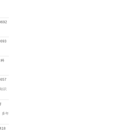
0692
6693
 本科
8657
,知识
好
。多年
418