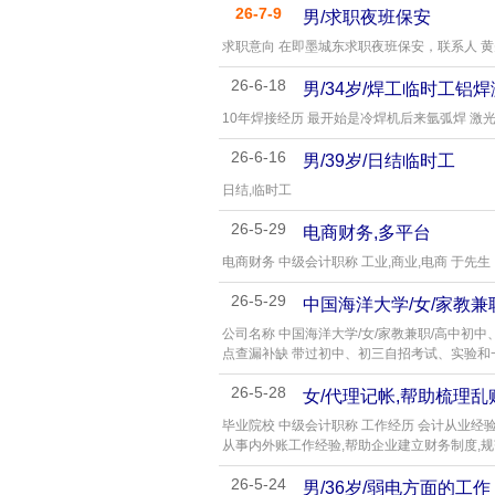
26-7-9
男/求职夜班保安
求职意向 在即墨城东求职夜班保安，联系人 
26-6-18
男/34岁/焊工临时工铝
10年焊接经历 最开始是冷焊机后来氩弧焊 激
26-6-16
男/39岁/日结临时工
日结,临时工
26-5-29
电商财务,多平台
电商财务 中级会计职称 工业,商业,电商 于先生
26-5-29
中国海洋大学/女/家教兼
公司名称 中国海洋大学/女/家教兼职/高中初中
点查漏补缺 带过初中、初三自招考试、实验和
26-5-28
女/代理记帐,帮助梳理乱
毕业院校 中级会计职称 工作经历 会计从业经
从事内外账工作经验,帮助企业建立财务制度,
26-5-24
男/36岁/弱电方面的工作