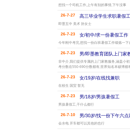
想找一个司机工作,上午有别的事情,下午没事
26-7-27
高三毕业学生求职暑假
即墨五中 美术 孙女士
26-7-23
女/初中/求一份暑假工作
今年刚中考完,想找一份白班暑假工作锻炼一下自
26-7-23
男/即墨教育团队上门家
非中介,我们提供专属的上门家教服务,涵盖小初
考分数在550-690分数都有,世界知名本硕博都
26-7-23
女/19岁/在线找兼职
在校生 国贸 暂无
26-7-23
男/18岁/男孩暑假工
男孩暑假工,干什么都行
26-7-10
男/30岁/找一份下午六
会水电 开车都可以其他的也行