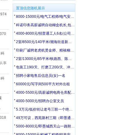
置顶信息随机展示
9974
8000-15000元/电气工程师/电气安装工/电工配盘工
科诺印务高薪诚聘自动糊盒机长,包装检品工,胶印机副工,模切工,统计
4000-8000元/招普通工人6名(公司在28中附近)
9370
2室/8500元/140平米/潮海街道新建村平房140平带院有井水
印刷厂诚聘老虎机烫金师、精裱糊盒调度、机刀工、男女普工
 本科
2室/13000元/85平米/铁路西、陈家河小区
 从事
包装工190/天、打磨工200/天、冲床、压力机操作240/天
招聘小家电售后信息员(女)一名
 本科
60000元/写字间500平方对外出租
4000-5500元/高薪诚聘电商仓库配货打包3人
碱
4000-5000元/招聘办公室文员
。
5.3万元/低价转让老号三联一个绝对好号
3318
49万可议，西苑新村三期（即墨通济）黄金楼层83.17平 出售
5000-8000元/即墨城西天山一路附近招聘司机2名
8000-15000元/机械工程师/组装安装工/钳工/电焊钣金工