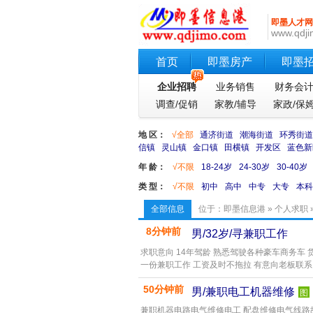
即墨人才网
www.qdji
首页
即墨房产
即墨
企业招聘
业务销售
财务会
调查/促销
家教/辅导
家政/保
地 区：
√全部
通济街道
潮海街道
环秀街道
信镇
灵山镇
金口镇
田横镇
开发区
蓝色新
年 龄：
√不限
18-24岁
24-30岁
30-40岁
类 型：
√不限
初中
高中
中专
大专
本科
全部信息
位于：
即墨信息港
»
个人求职
8分钟前
男/32岁/寻兼职工作
求职意向 14年驾龄 熟悉驾驶各种豪车商务
一份兼职工作 工资及时不拖拉 有意向老板联系
50分钟前
男/兼职电工机器维修
图
兼职机器电路电气维修电工 配盘维修电气线路故