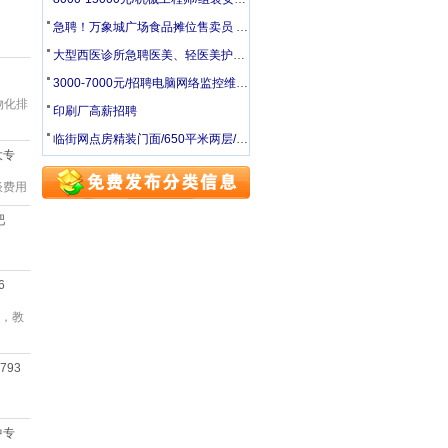
急聘！万象城广场食品摊位售卖员 5500-6000 + 车补
大型西医诊所急聘医美、轻医美护士（有经验优先）
3000-7000元/招聘电脑网络监控维修员
物化排
印刷厂高薪招聘
临街网点房精装门面/650平米两层/大同街与振华街交界处(原新世界大厦路口处)
 大专
谈费用
吧
6
高，教
2793
 中专