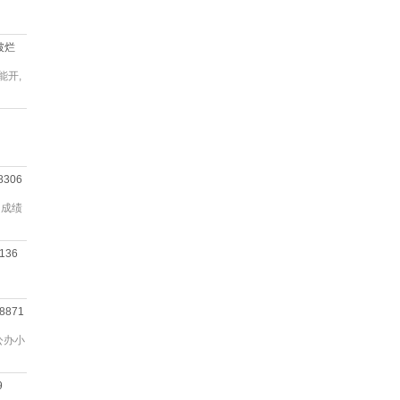
破烂
能开,
8306
们成绩
8136
8871
公办小
9