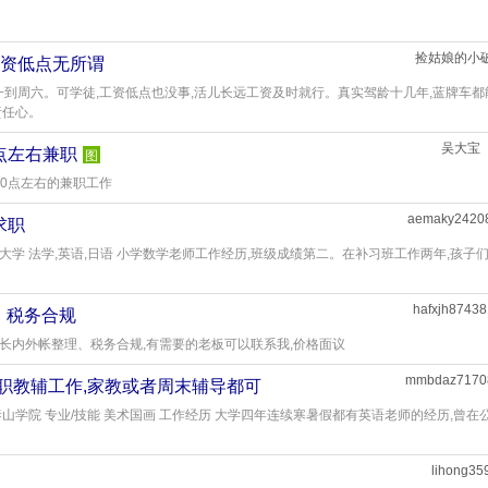
捡姑娘的小
,工资低点无所谓
一到周六。可学徒,工资低点也没事,活儿长远工资及时就行。真实驾龄十几年,蓝牌车都
责任心。
吴大宝
0点左右兼职
图
10点左右的兼职工作
aemaky2420
求职
大学 法学,英语,日语 小学数学老师工作经历,班级成绩第二。在补习班工作两年,孩子
hafxjh8743
、税务合规
擅长内外帐整理、税务合规,有需要的老板可以联系我,价格面议
mmbdaz7170
兼职教辅工作,家教或者周末辅导都可
泰山学院 专业/技能 美术国画 工作经历 大学四年连续寒暑假都有英语老师的经历,曾在
lihong35