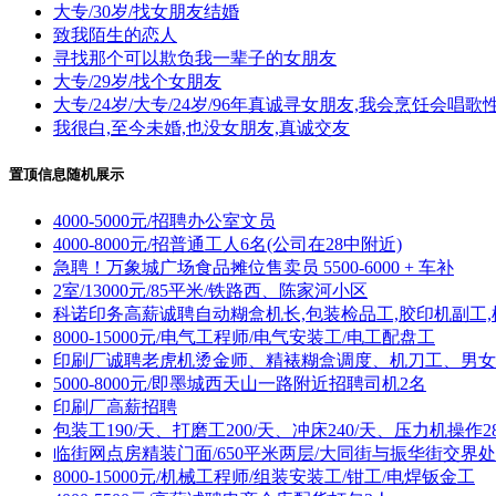
大专/30岁/找女朋友结婚
致我陌生的恋人
寻找那个可以欺负我一辈子的女朋友
大专/29岁/找个女朋友
大专/24岁/大专/24岁/96年真诚寻女朋友,我会烹饪会唱
我很白,至今未婚,也没女朋友,真诚交友
置顶信息随机展示
4000-5000元/招聘办公室文员
4000-8000元/招普通工人6名(公司在28中附近)
急聘！万象城广场食品摊位售卖员 5500-6000 + 车补
2室/13000元/85平米/铁路西、陈家河小区
科诺印务高薪诚聘自动糊盒机长,包装检品工,胶印机副工,
8000-15000元/电气工程师/电气安装工/电工配盘工
印刷厂诚聘老虎机烫金师、精裱糊盒调度、机刀工、男女
5000-8000元/即墨城西天山一路附近招聘司机2名
印刷厂高薪招聘
包装工190/天、打磨工200/天、冲床240/天、压力机操作28
临街网点房精装门面/650平米两层/大同街与振华街交界处
8000-15000元/机械工程师/组装安装工/钳工/电焊钣金工