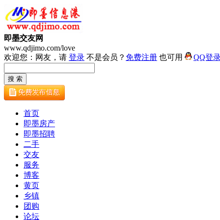
即墨交友网
www.qdjimo.com/love
欢迎您：网友，请
登录
不是会员？
免费注册
也可用
QQ登
首页
即墨房产
即墨招聘
二手
交友
服务
博客
黄页
乡镇
团购
论坛