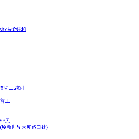
歌性格温柔好相
模切工,统计
普工
0/天
(原新世界大厦路口处)