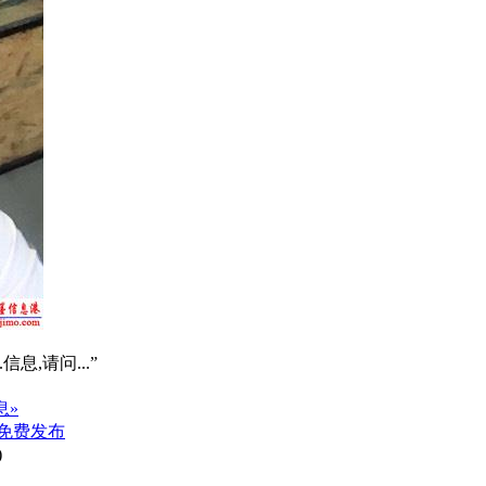
信息,请问...”
息»
免费发布
)