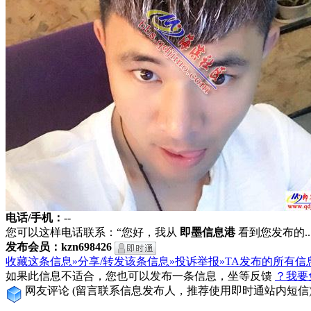
电话/手机：
--
您可以这样电话联系：“您好，我从
即墨信息港
看到您发布的...
发布会员：kzn698426
收藏这条信息»
分享/转发该条信息»
投诉举报»
TA发布的所有信
如果此信息不适合，您也可以发布一条信息，坐等反馈
？我要
网友评论
(留言联系信息发布人，推荐使用即时通站内短信