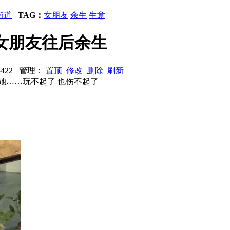
街道
TAG：
女朋友
余生
生意
的女朋友往后余生
：5422 管理：
置顶
修改
删除
刷新
她……玩不起了 也伤不起了