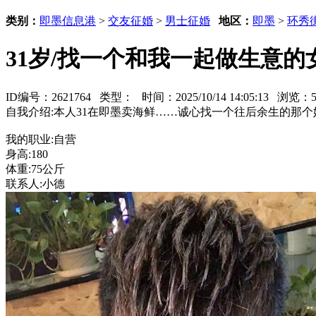
类别：
即墨信息港
>
交友征婚
>
男士征婚
地区：
即墨
>
环秀
31岁/找一个和我一起做生意
ID编号：2621764 类型：
时间：2025/10/14 14:05:13 浏览
自我介绍:本人31在即墨卖海鲜……诚心找一个往后余生的那个
我的职业:自营
身高:180
体重:75公斤
联系人:小德