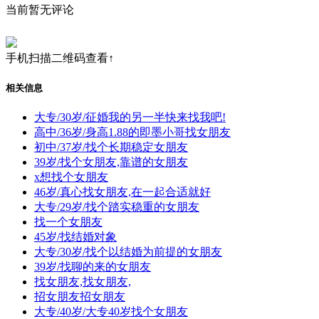
当前暂无评论
手机扫描二维码查看↑
相关信息
大专/30岁/征婚我的另一半快来找我吧!
高中/36岁/身高1.88的即墨小哥找女朋友
初中/37岁/找个长期稳定女朋友
39岁/找个女朋友,靠谱的女朋友
x想找个女朋友
46岁/真心找女朋友,在一起合适就好
大专/29岁/找个踏实稳重的女朋友
找一个女朋友
45岁/找结婚对象
大专/30岁/找个以结婚为前提的女朋友
39岁/找聊的来的女朋友
找女朋友,找女朋友,
招女朋友招女朋友
大专/40岁/大专40岁找个女朋友