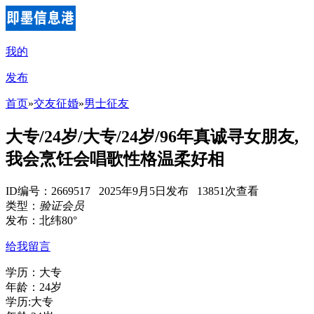
我的
发布
首页
»
交友征婚
»
男士征友
大专/24岁/大专/24岁/96年真诚寻女朋友,
我会烹饪会唱歌性格温柔好相
ID编号：2669517 2025年9月5日发布 13851次查看
类型：
验证会员
发布：北纬80°
给我留言
学历：大专
年龄：24岁
学历:大专