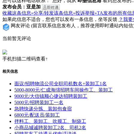
您可以这样电话联系：“您好，我从
即墨信息港
看到您发布的...
发布会员：亚是加
收藏这条信息»
分享/转发该条信息»
投诉举报»
TA发布的所有信
如果此信息不适合，您也可以发布一条信息，坐等反馈
？我要
网友评论
(留言联系信息发布人，推荐使用即时通站内短信
当前暂无评论
手机扫描二维码查看↑
相关信息
面议/招聘物流公司全职司机数名+装卸工1名
5000-8000元/仁成海绵招聘车间操作工、装卸工
9000元/大信镇顺心捷达招聘装卸工
5000元/招聘装卸工一名
急聘快递分拣、装卸包食宿
6800元/配送员/装卸工
拌料工、装卸工、吹膜工、制袋工
小商品城诚聘装卸工2名、司机2名
招聘装车工待遇从优电话详谈