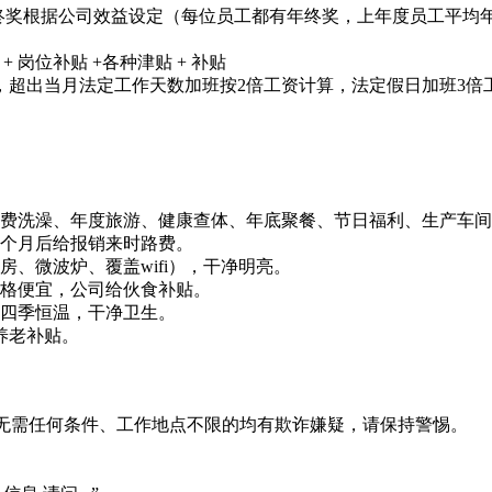
另外年终奖根据公司效益设定（每位员工都有年终奖，上年度员工平均
+ 岗位补贴 +各种津贴 + 补贴
倍工资，超出当月法定工作天数加班按2倍工资计算，法定假日加班3
免费洗澡、年度旅游、健康查体、年底聚餐、节日福利、生产车
三个月后给报销来时路费。
、微波炉、覆盖wifi），干净明亮。
价格便宜，公司给伙食补贴。
，四季恒温，干净卫生。
养老补贴。
系、无需任何条件、工作地点不限的均有欺诈嫌疑，请保持警惕。