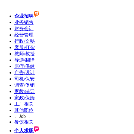
企业招聘
业务销售
财务会计
经营管理
行政/文秘
客服/打杂
教师/教授
导游/翻译
医疗/保健
广告/设计
司机/保安
调查/促销
家教/辅导
家政/保姆
工厂相关
其他职位
←Job→
餐饮相关
个人求职