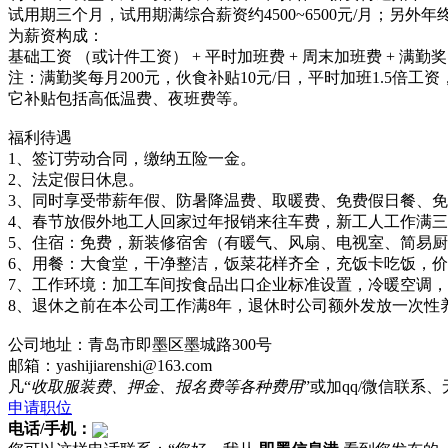
试用期三个月，试用期满综合薪资约4500~6500元/月；
为薪资构成：
基础工资 （或计件工资） + 平时加班费 + 周末加班费 + 满勤奖 
注：满勤奖每月200元，伙食补贴10元/日，平时加班1.5
它补贴包括高低温费、夜班费等。
福利待遇
1、签订劳动合同，缴纳五险一金。
2、法定假日休息。
3、同时享受带薪年假、防暑降温费、取暖费、免费假日餐、
4、春节放假外地工人回家过年报销来往车费，新工人工作满
5、住宿：免费，新装修宿舍（有暖气、风扇、电视室、简易厨房
6、用餐：大食堂，干净整洁，饭菜花样齐全，充饭卡吃饭，
7、工作环境：加工车间按食品出口企业标准设置，冷暖空调
8、退休之前在本公司工作满8年，退休时公司额外发放一次性
公司地址：青岛市即墨区墨城路300号
邮箱：yashijiarenshi@163.com
凡“
收取服装费、押金、报名费等各种费用
”或加qq/微信联
申请职位
电话/手机：