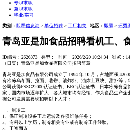
专职求职
兼职求职
毕业/实习
类别：
即墨信息港
>
单位招聘
>
工厂相关
地区：
即墨
>
环秀
青岛亚是加食品招聘看机工、
ID编号：2626373 类型：
时间：2026/2/20 10:24:34 浏览：
（日资）青岛亚是加食品有限公司招聘简章
青岛亚是加食品有限公司成立于 1994 年 10 月，占地面积
有冷冻乌冬面、拉面、薯饼、油炸虾、油炸土豆块、甜虾等，年加工
公司获得FSSC22000认证证书、BRC认证证书、日本冷
家，国内市场逐年扩大，各大城市均有经销。作为食品生产企
据公司发展需要现招聘以下人才：
一、制冷工
1、保证制冷设备正常运转及各项维修任务；
2、专科以上学历，制冷相关专业或有制冷工作经验。
3、工资面议