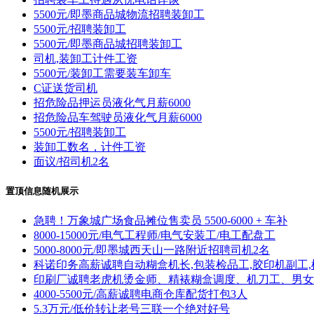
5500元/即墨商品城物流招聘装卸工
5500元/招聘装卸工
5500元/即墨商品城招聘装卸工
司机,装卸工计件工资
5500元/装卸工需要装车卸车
C证送货司机
招危险品押运员液化气月薪6000
招危险品车驾驶员液化气月薪6000
5500元/招聘装卸工
装卸工数名，计件工资
面议/招司机2名
置顶信息随机展示
急聘！万象城广场食品摊位售卖员 5500-6000 + 车补
8000-15000元/电气工程师/电气安装工/电工配盘工
5000-8000元/即墨城西天山一路附近招聘司机2名
科诺印务高薪诚聘自动糊盒机长,包装检品工,胶印机副工,
印刷厂诚聘老虎机烫金师、精裱糊盒调度、机刀工、男女
4000-5500元/高薪诚聘电商仓库配货打包3人
5.3万元/低价转让老号三联一个绝对好号