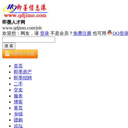
即墨人才网
www.qdjimo.com/job
欢迎您：网友，请
登录
不是会员？
免费注册
也可用
QQ登
首页
即墨房产
即墨招聘
二手
交友
服务
博客
黄页
乡镇
团购
论坛