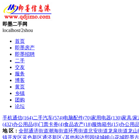
即墨二手网
localhost/2shou
首页
即墨房产
即墨招聘
二手
交友
服务
博客
黄页
乡镇
团购
论坛
手机通信
(164)
二手汽车
(574)
电脑配件
(70)
家用电器
(130)
家具/家
(432)
办公用品
(8)
门票卡券
(4)
食品农产
(18)
服饰箱包
(15)
办公用
地 区：
全部
通济街道
潮海街道
环秀街道
北安街道
龙泉街道
龙山
镇
开发区
蓝色新区
通济新区
√其他
和达熙园
绿城岘山花城
即墨