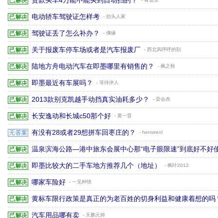
贷款买车4万能不能买到自动挡的？
电动轿车驾驶证怎样考
- 抬头人家
驾驶证丢了怎么补办？
- 佛缘
关于报废车停车场或者是汽车报废厂
- 西北风呼呼的刮
陆地方舟电动汽车在即墨哪里有销售的？
- 枫之秋
即墨最近有车展吗？
- 等待伊人
2013款别克凯越手动挡真实油耗多少？
- 栾会杰
长安逸动和长城c50那个好
- 黄一晋
有没有28或者29想拼车回枣庄的？
- hensirenl
温泉滨海公路—港中旅东会展中心那“电子眼限速”到底好不好
即墨比较大的二手车地方推荐几个（地址）
- 枫叶2012
哪家车险好
- 一见种情
黄标车限行政策是真正的为老百姓的切身利益和健康着想的吗
汽车用品哪有卖
- 天鹏元帅