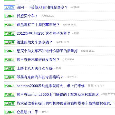
请问一下英朗XT的油耗是多少？
- 花姿容
我想买个车！
- NAMECLN
即墨哪有二手摩托车市场？
- sp1981821
2012款中华H230 这个牌子怎样？
- 刘能
雅迪的助力车多少钱？
- sp1981821
想买个助力车不知道什么牌子的质量好
- sp1981821
哪里有开汽车维修发票的？
- 1234520
上路七八万买什么车好
- 热血
即墨有东南汽车的专卖店吗？
- 流行小子
santana2000发动起来就熄火，求上门维修
- 即墨7777777
哪里有santana2000上门解锁的？车发动三秒就熄火
- 即墨7777
恳求诸位看到提问的司机师傅告诉我即墨修车最精最实在的厂
众星助力二手
- 修先生