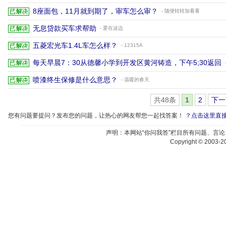
8座面包，11月就到期了，审车怎么审？
- 随便转转加看看
无息贷款买车求帮助
- 爱在这边
五菱宏光车1.4L车怎么样？
- 12315A
每天早晨7：30从德馨小学到开发区黄河铸造，下午5;30返回
喷漆终生保修是什么意思？
- 温暖的春天
共48条
1
2
下一
您有问题要提问？发布您的问题，让热心的网友帮您一起找答案！
？点击这里直
声明：本网站“你问我答”栏目所有问题、言
Copyright © 2003-20