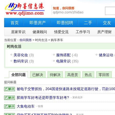
知道，你问我答
qdjimo.com/zhidao
首页
即墨房产
即墨招聘
二手
交友
居家常识
健康顾问
情爱交流
工作学习
房产理财
当前位置：
你问我答
> 时尚生活 > 购车养车
时尚生活
美容化妆
(3)
服饰搭配
(-6)
健身运动
数码常识
(3)
电脑常识
(35)
全部问题
已解决
待解决
高悬赏
热点
零回答
提问标题
被电子交警抓拍，204国道快速路未按规定道路行驶，罚款10
胶南学车好考还是即墨学车好考?
- 茉莉花开
大集电动车
- 较瘦
- 看这里