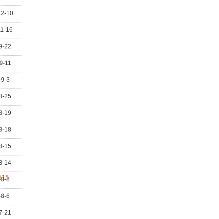
12-10
11-16
9-22
9-11
-9-3
8-25
8-19
8-18
8-15
8-14
15
-8-8
-8-6
7-21