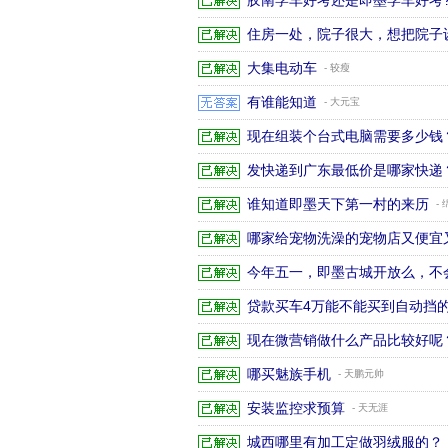
胶南学车好考还是即墨学车好考
住房一处，院子很大，想把院子
大集电动车
- 较瘦
有谁能知道
- 大元宝
现在组装个台式电脑需要多少钱
发快递到广东最低价是哪家快递
谁知道即墨天下第一村的来历
-
哪家给宠物洗澡的宠物店又便宜
今年五一，即墨古城开放么，不
贷款买车4万能不能买到自动挡
现在微营销做什么产品比较好呢
哪买魅族手机
- 天鹏元帅
安装监控求预算
- 天无涯
城西哪里有加工定做羽绒服的？