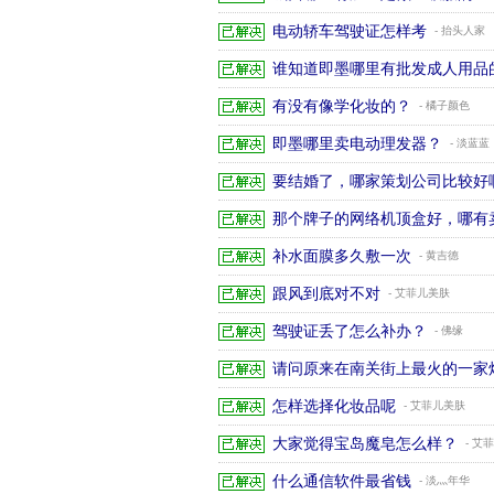
电动轿车驾驶证怎样考
- 抬头人家
谁知道即墨哪里有批发成人用品
有没有像学化妆的？
- 橘子颜色
即墨哪里卖电动理发器？
- 淡蓝蓝
要结婚了，哪家策划公司比较好
那个牌子的网络机顶盒好，哪有
补水面膜多久敷一次
- 黄吉德
跟风到底对不对
- 艾菲儿美肤
驾驶证丢了怎么补办？
- 佛缘
请问原来在南关街上最火的一家
怎样选择化妆品呢
- 艾菲儿美肤
大家觉得宝岛魔皂怎么样？
- 艾
什么通信软件最省钱
- 淡灬年华