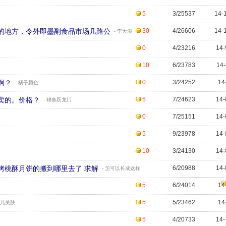
5
3/25537
14-
的地方，令外即墨副食品市场几路公
30
4/26606
14-
- 李天浪
0
4/23216
14-
10
6/23783
14-
啊？
0
3/24252
14
- 橘子颜色
卖的。价格？
5
7/24623
14-
- 鲤鱼跃龙门
0
7/25151
14-
5
9/23978
14-
10
3/24130
14-
烤桃酥月饼的搬到哪里去了 求解
6/20988
14-
- 怎可以长成这样
5
6/24014
14
5
5/23462
14
菲儿美肤
5
4/20733
14-