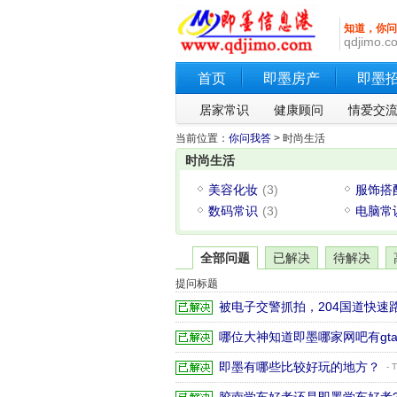
知道，你问
qdjimo.c
首页
即墨房产
即墨
居家常识
健康顾问
情爱交
当前位置：
你问我答
> 时尚生活
时尚生活
美容化妆
(3)
服饰搭
数码常识
(3)
电脑常
全部问题
已解决
待解决
提问标题
被电子交警抓拍，204国道快速
哪位大神知道即墨哪家网吧有gt
即墨有哪些比较好玩的地方？
- T