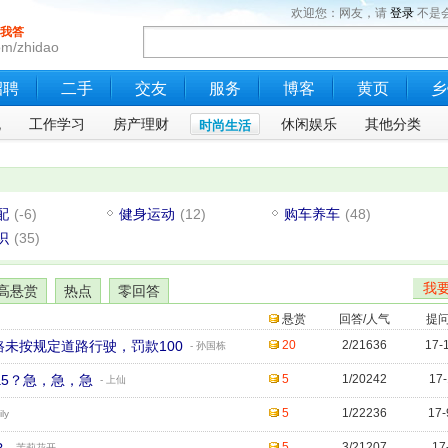
欢迎您：网友，请
登录
不是
我答
om/zhidao
招聘
二手
交友
服务
博客
黄页
乡
流
工作学习
房产理财
休闲娱乐
其他分类
时尚生活
配
(-6)
健身运动
(12)
购车养车
(48)
识
(35)
我
高悬赏
热点
零回答
悬赏
回答/人气
提
路未按规定道路行驶，罚款100
20
2/21636
17-
- 孙国栋
a5？急，急，急
5
1/20242
17-
- 上仙
5
1/22236
17-
ily
5
3/21207
17
- 茉莉花开