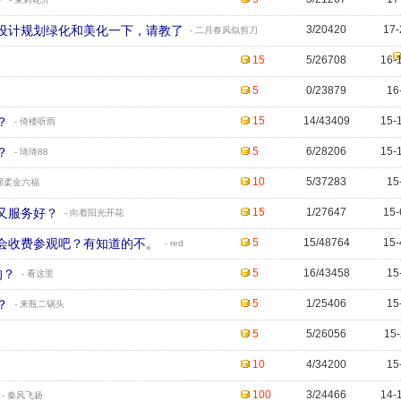
?
设计规划绿化和美化一下，请教了
3/20420
17-
- 二月春风似剪刀
15
5/26708
16-
5
0/23879
16
？
15
14/43409
15-
- 倚楼听雨
？
5
6/28206
15-
- 琦琦88
10
5/37283
15
 绵柔金六福
又服务好？
15
1/27647
15-
- 向着阳光开花
会收费参观吧？有知道的不。
5
15/48764
15-
- red
的？
5
16/43458
15
- 看这里
？
5
1/25406
15
- 来瓶二锅头
5
5/26056
15-
10
4/34200
15
100
3/24466
14-
- 秦风飞扬