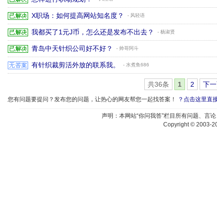
X职场：如何提高网站知名度？
- 风轻语
我都买了1元J币，怎么还是发布不出去？
- 杨淑贤
青岛中天针织公司好不好？
- 帅哥阿斗
有针织裁剪活外放的联系我。
- 水煮鱼686
共36条
1
2
下一
您有问题要提问？发布您的问题，让热心的网友帮您一起找答案！
？点击这里直
声明：本网站“你问我答”栏目所有问题、言
Copyright © 2003-20