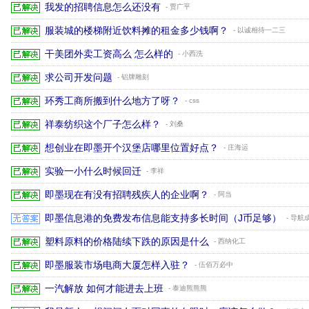
我发的招聘信息怎么还没有
- 贾广平
服装城的楼梯附近饮料摊的租金多少钱啊？
- 以诚相待一二三
干美团外卖工资高么 怎么样的
- 小西洗
求公司开发问题
- 铝牌雕刻
环秀工商所搬到什么地方了呀？
- css
祥泰纺织这个厂子怎么样？
- 刘桑
想创业在即墨开个汉堡店哪里位置好点？
- 庄海运
实验一小什么时候回迁
- 李祥
即墨现在有没有招聘残疾人的企业啊？
- 阿当
即墨信息港的免费发布信息能支持多长时间（J币足够）
- 导航
塑料原料的价格陆续下跌的原因是什么
- 西纳化工
即墨服装市场电商大厦怎样入驻？
- 伍佰万必中
一汽解放 如何才能进去上班
- 泰迪熊熊熊