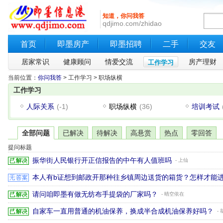
知道，你问我答
qdjimo.com/zhidao
首页
即墨房产
即墨招聘
二手
交友
居家常识
健康顾问
情爱交流
房产理财
工作学习
当前位置：
你问我答
> 工作学习 > 职场纵横
工作学习
人际关系
(-1)
职场纵横
(36)
培训考试
全部问题
已解决
待解决
高悬赏
热点
零回答
提问标题
振华街人民银行开正信报告的中午有人值班吗
- 上仙
本人有b证想到邮政开那种往乡镇周边送货的箱货？怎样才能
请问咱即墨有做无纺布手提袋的厂家吗？
- 晴空依在
自家车一直用普通的机油保养，换成半合成机油保养好吗？
-