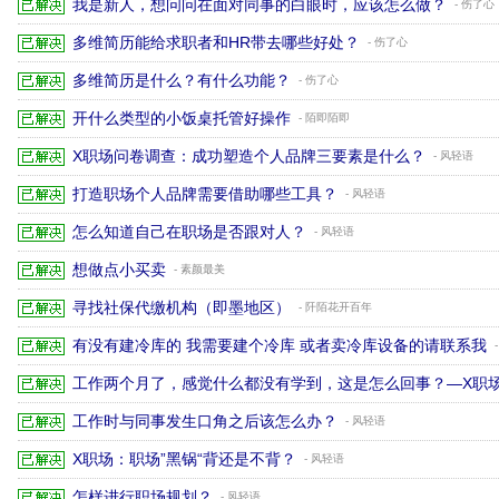
我是新人，想问问在面对同事的白眼时，应该怎么做？
- 伤了心
多维简历能给求职者和HR带去哪些好处？
- 伤了心
多维简历是什么？有什么功能？
- 伤了心
开什么类型的小饭桌托管好操作
- 陌即陌即
X职场问卷调查：成功塑造个人品牌三要素是什么？
- 风轻语
打造职场个人品牌需要借助哪些工具？
- 风轻语
怎么知道自己在职场是否跟对人？
- 风轻语
想做点小买卖
- 素颜最美
寻找社保代缴机构（即墨地区）
- 阡陌花开百年
有没有建冷库的 我需要建个冷库 或者卖冷库设备的请联系我
工作两个月了，感觉什么都没有学到，这是怎么回事？—X职
工作时与同事发生口角之后该怎么办？
- 风轻语
X职场：职场”黑锅“背还是不背？
- 风轻语
怎样进行职场规划？
- 风轻语