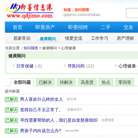
知道，你问我答
qdjimo.com/zhidao
首页
即墨房产
即墨招聘
二手
交友
居家常识
情爱交流
工作学习
房产理财
健康顾问
当前位置：
你问我答
> 健康顾问 > 心理健康
健康顾问
日常保健
(-6)
寻医问药
(22)
心理健康
全部问题
已解决
待解决
高悬赏
热点
零回答
提问标题
男人喜欢什么样的女人
- 林立坤
觉得自己不太正常了。
- 芝麻绿豆汁
寻找需要帮助的人，我们是自发慈善组织
- 珍爱真爱
男孩子内向该怎么办?
- qzuser98