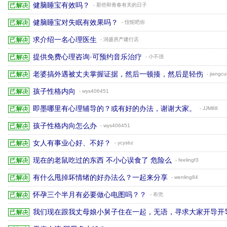
健脑睡宝有效吗？
- 那些和青春有关的日子
健脑睡宝对失眠有效果吗？
- 忸怩吧你
求介绍一名心理医生
- 润盛房产建行店
提供免费心理咨询·可预约音乐治疗
- 小不强
老婆搞外遇被丈夫掌握证据，然后一顿揍，然后是轻伤
- jiangcu
孩子性格内向
- wys406451
即墨哪里有心理辅导的？或有好的办法，谢谢大家。
- JJM88
孩子性格内向怎么办
- wys406451
女人有事业心好、不好？
- ycysbz
现在的老鼠吃过的东西 不小心误食了 危险么
- feelingf3
有什么甩掉坏情绪的好办法么？一起来分享
- wenling84
怀孕三个半月有必要做心电图吗？？
- 布兜
我们现在跟我丈母娘小舅子住在一起，无语，寻求大家开导开