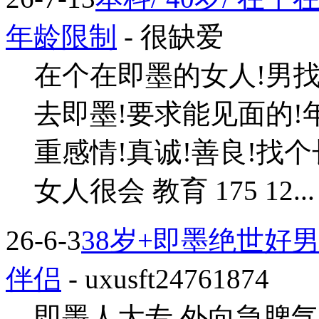
年龄限制
- 很缺爱
在个在即墨的女人!男找
去即墨!要求能见面的!
重感情!真诚!善良!找
女人很会 教育 175 12... 
26-6-3
38岁+即墨绝世好
伴侣
- uxusft24761874
即墨人大专,外向急脾气随和