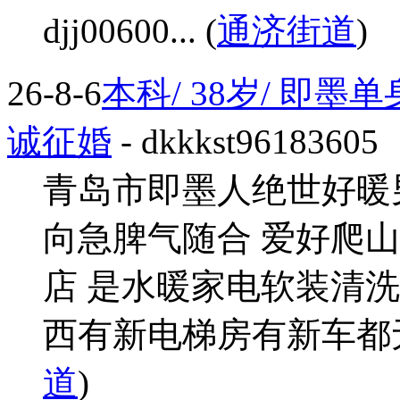
djj00600... (
通济街道
)
26-8-6
本科/ 38岁/ 即
诚征婚
- dkkkst96183605
青岛市即墨人绝世好暖
向急脾气随合 爱好爬
店 是水暖家电软装清洗
西有新电梯房有新车都无贷
道
)