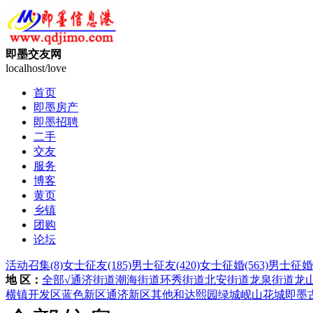
即墨交友网
localhost/love
首页
即墨房产
即墨招聘
二手
交友
服务
博客
黄页
乡镇
团购
论坛
活动召集
(8)
女士征友
(185)
男士征友
(420)
女士征婚
(563)
男士征婚
地 区：
全部
√通济街道
潮海街道
环秀街道
北安街道
龙泉街道
龙
横镇
开发区
蓝色新区
通济新区
其他
和达熙园
绿城岘山花城
即墨