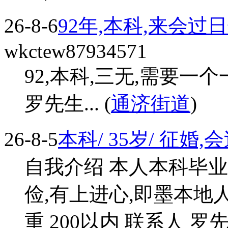
26-8-6
92年,本科,来会过
wkctew87934571
92,本科,三无,需要一个一
罗先生... (
通济街道
)
26-8-5
本科/ 35岁/ 征婚
自我介绍 本人本科毕业,月
俭,有上进心,即墨本地人 
重 200以内 联系人 罗先生.