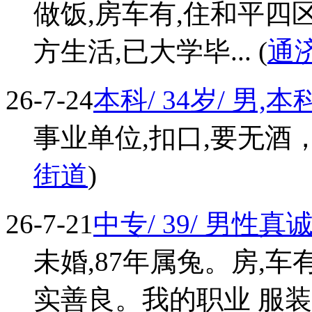
做饭,房车有,住和平四
方生活,已大学毕... (
通
26-7-24
本科/ 34岁/ 男,本
事业单位,扣口,要无酒，
街道
)
26-7-21
中专/ 39/ 男性真
未婚,87年属兔。房,车
实善良。我的职业 服装生产管