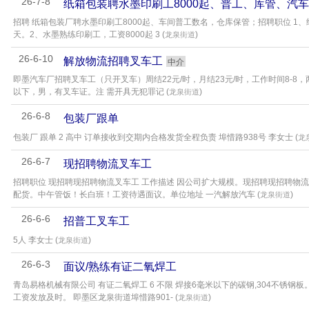
26-7-8
纸箱包装聘水墨印刷工8000起、普工、库管、汽
招聘 纸箱包装厂聘水墨印刷工8000起、车间普工数名，仓库保管；招聘职位 1、纸箱车
天。2、水墨熟练印刷工，工资8000起 3 (
)
龙泉街道
26-6-10
解放物流招聘叉车工
中介
即墨汽车厂招聘叉车工（只开叉车）周结22元/时，月结23元/时，工作时间8-8，两班倒
以下，男，有叉车证。注 需开具无犯罪记 (
)
龙泉街道
26-6-8
包装厂跟单
包装厂 跟单 2 高中 订单接收到交期内合格发货全程负责 埠惜路938号 李女士 (
龙
26-6-7
现招聘物流叉车工
招聘职位 现招聘现招聘物流叉车工 工作描述 因公司扩大规模。现招聘现招聘物
配货。中午管饭！长白班！工资待遇面议。单位地址 一汽解放汽车 (
)
龙泉街道
26-6-6
招普工叉车工
5人 李女士 (
)
龙泉街道
26-6-3
面议/熟练有证二氧焊工
青岛易格机械有限公司 有证二氧焊工 6 不限 焊接6毫米以下的碳钢,304不锈钢板
工资发放及时。 即墨区龙泉街道埠惜路901- (
)
龙泉街道