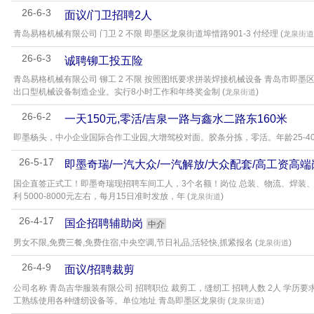
26-6-3
面议/门卫招聘2人
青岛易格机械有限公司 门卫 2 不限 即墨区龙泉街道埠惜路901-3 付经理 (
龙泉街道
26-6-3
诚聘铆工投五险
青岛易格机械有限公司 铆工 2 不限 按照图纸要求拼装焊接机械设备 青岛市即墨区
出口型机械设备制造企业。实行8小时工作和年终奖金制 (
)
龙泉街道
26-6-2
一天150元,零活/吉泉一路与鑫水二路东160米
即墨杨头，中小企业国际合作工业园,大增驾校对面。胶条分拣，零活。年龄25-40岁。招聘
26-5-17
即墨奇瑞/一汽大众/一汽解放/大众配套/高工资高
国企直签正式工！即墨奇瑞现招聘车间工人，3个名额！岗位 总装、物流、焊装、设备
利 5000-8000元左右，每月15日准时发放，年 (
)
龙泉街道
26-4-17
国企招聘辅助岗
中介
男女不限,免费三餐,免费住宿,中央空调,节日礼品,活轻快,抓紧报名 (
)
龙泉街道
26-4-9
面议/招聘裁剪
公司名称 青岛吉华服装有限公司 招聘职位 裁剪工，缝纫工 招聘人数 2人 学历要
工熟练使用各种缝纫设备等。单位地址 青岛即墨区龙泉街 (
)
龙泉街道