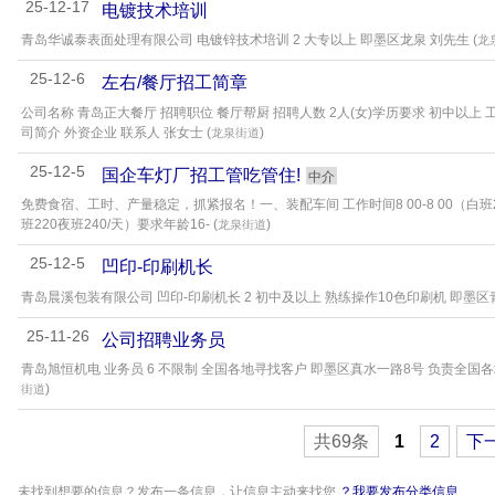
25-12-17
电镀技术培训
青岛华诚泰表面处理有限公司 电镀锌技术培训 2 大专以上 即墨区龙泉 刘先生 (
龙
25-12-6
左右/餐厅招工简章
公司名称 青岛正大餐厅 招聘职位 餐厅帮厨 招聘人数 2人(女)学历要求 初中以上
司简介 外资企业 联系人 张女士 (
)
龙泉街道
25-12-5
国企车灯厂招工管吃管住!
中介
免费食宿、工时、产量稳定，抓紧报名！一、装配车间 工作时间8 00-8 00（白班200
班220夜班240/天）要求年龄16- (
)
龙泉街道
25-12-5
凹印-印刷机长
青岛晨溪包装有限公司 凹印-印刷机长 2 初中及以上 熟练操作10色印刷机 即墨区
25-11-26
公司招聘业务员
青岛旭恒机电 业务员 6 不限制 全国各地寻找客户 即墨区真水一路8号 负责全国各地
)
街道
共69条
1
2
下
未找到想要的信息？发布一条信息，让信息主动来找您
？我要发布分类信息