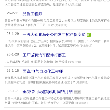
公司名称 青岛即墨·龙泉花海乐园 保安招聘招聘人数 3-5人 优先条件 有驾照优
入口管控 2.巡查园区安全,排查隐患、处理突发情 (
)
龙泉街道
26-2-11
品质工程师
青岛吉明美汽车配件有限公司 品质工程师 2 大专及以上 职责描述 1.熟悉汽车行业。2
质量体系流程4.了解机加工工艺。5.对 (
)
龙泉街道
26-1-29
一汽大众青岛分公司常年招聘保安员
图
一汽-大众保安项目（第三方公司）招聘保安员200名 1、男性，18-55周岁，
罪记录，无不良嗜好；2、试用期1个月，试用期工资标准 (
)
龙泉街道
26-1-28
工厂诚聘汽车配件打磨工
2人 汽车配件毛刺打磨 即墨龙泉街道驻地 于经理 (
)
龙泉街道
26-1-15
面议/电气自动化工程师
青岛易格机械有限公司 电气自动化工程师 2 专科以上 机械设备的电气及自动化设计
机械有限公司是一家出口型机械设备制造企业,创立于2 (
)
龙泉街道
26-1-7
全/兼皆可//短期临时周结月结
中介
青岛一汽解放 优势 免费工作餐工作轻松无任何费用入职每周可预支工资年底结清工资
组装,打螺丝等辅助性工作。轻松!活好干!2、 公司要求 (
)
龙泉街道