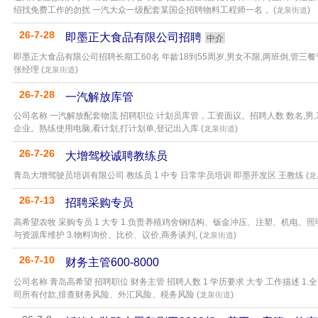
绍找免费工作的勿扰 一汽大众一级配套某国企招聘物料工程师一名， (
)
龙泉街道
26-7-28
即墨正大食品有限公司招聘
中介
即墨正大食品有限公司招聘长期工60名 年龄18到55周岁,男女不限,两班倒,管三
张经理 (
)
龙泉街道
26-7-28
一汽解放库管
公司名称 一汽解放配套物流 招聘职位 计划员库管，工资面议。招聘人数 数名,男,
企业。熟练使用电脑,看计划,打计划单,登记出入库 (
)
龙泉街道
26-7-26
大增驾校诚聘教练员
青岛大增驾驶员培训有限公司 教练员 1 中专 日常学员培训 即墨开发区 王教练 (
龙
26-7-13
招聘采购专员
高希望农牧 采购专员 1 大专 1.负责养殖鸡舍钢结构、钣金冲压、注塑、机电、
与资源库维护 3.物料询价、比价、议价,商务谈判, (
)
龙泉街道
26-7-10
财务主管600-8000
公司名称 青岛高希望 招聘职位 财务主管 招聘人数 1 学历要求 大专 工作描述 1
司所有付款,排查财务风险、外汇风险、税务风险 (
)
龙泉街道