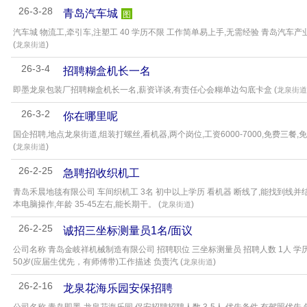
26-3-28
青岛汽车城
图
汽车城 物流工,牵引车,注塑工 40 学历不限 工作简单易上手,无需经验 青岛汽车
(
)
龙泉街道
26-3-4
招聘糊盒机长一名
即墨龙泉包装厂招聘糊盒机长一名,薪资详谈,有责任心会糊单边勾底卡盒 (
龙泉街道
26-3-2
你在哪里呢
国企招聘,地点龙泉街道,组装打螺丝,看机器,两个岗位,工资6000-7000,免费三餐
(
)
龙泉街道
26-2-25
急聘招收织机工
青岛禾晨地毯有限公司 车间织机工 3名 初中以上学历 看机器 断线了,能找到线并结
本电脑操作,年龄 35-45左右,能长期干。 (
)
龙泉街道
26-2-25
诚招三坐标测量员1名/面议
公司名称 青岛金岐祥机械制造有限公司 招聘职位 三坐标测量员 招聘人数 1人 学历
50岁(应届生优先，有师傅带)工作描述 负责汽 (
)
龙泉街道
26-2-16
龙泉花海乐园安保招聘