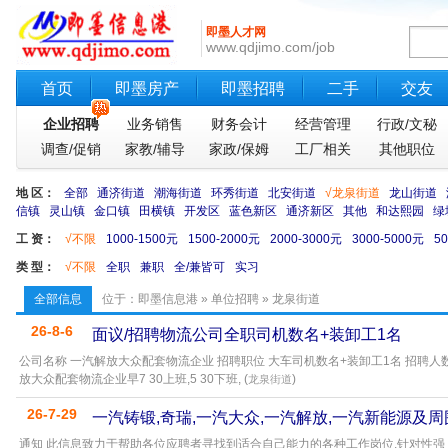
即墨人才网
www.qdjimo.com/job
首页
即墨房产
即墨招聘
二手
交友
企业招聘
业务销售
财务会计
经营管理
行政/文秘
调查/促销
家教/辅导
家政/保姆
工厂相关
其他职位
地 区：
全部
通济街道
潮海街道
环秀街道
北安街道
√龙泉街道
龙山街道
信镇
灵山镇
金口镇
田横镇
开发区
蓝色新区
通济新区
其他
和达熙园
绿
工 资：
√不限
1000-1500元
1500-2000元
2000-3000元
3000-5000元
5
类 型：
√不限
全职
兼职
全/兼皆可
实习
全部信息
位于：
即墨信息港
»
单位招聘
» 龙泉街道
26-8-6
面议/招聘物流公司全职司机数名+装卸工1名
公司名称 一汽解放大众配套物流企业 招聘职位 大车司机数名+装卸工1名 招聘人数
放大众配套物流企业早7 30上班,5 30下班, (
)
龙泉街道
26-7-29
一汽铸锻,奇瑞,一汽大众,一汽解放,一汽新能源及
通知 此信息致力于帮助各位应聘者寻找到适合自己能力的各种工作岗位,针对性强