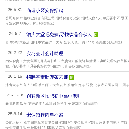
26-5-31
商场小区安保招聘
公司名称 中粮物业服务有限公司 招聘职位 机动岗 招聘人数 5人 学历要求 不限 
专业安保 联系人 许队 (
)
创智新区
26-5-7
酒店大堂吧免费,寻找饮品合伙人
图
青岛御华大饭店 咖啡师/饮品师 1 大专 合伙人 长广路177号 陈先生 (
)
创智新区
26-2-22
实习会计会计助理
岗位职责 1.负责发票的开具与打印 2.负责凭证的装订与整理 3.协助处理银行单据
程。任职要求 1.具备良好的学习能力与责任心 (
)
创智新区
26-1-15
招聘茶室助理茶艺师
图
沐青云茶室 茶室助理,茶艺师 2 大专以上 茶销售,泡茶,送货 龙泉湖公园东面 三层茶
25-11-18
创智新区招聘初中高中老师
春笋教育 数学,英语老师 2 本科 辅导学生 创智新区 (
)
创智新区
25-9-14
安保招聘简单不累
公司名称 中戎卫国际集团有限公司 招聘职位 安保队员 招聘人数 8 学历要求 不限
专业安保团队 年龄限制 18-55周岁 联系 (
)
创智新区