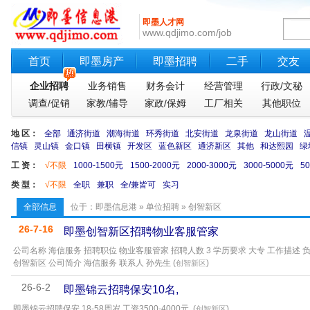
即墨人才网
www.qdjimo.com/job
首页
即墨房产
即墨招聘
二手
交友
企业招聘
业务销售
财务会计
经营管理
行政/文秘
调查/促销
家教/辅导
家政/保姆
工厂相关
其他职位
地 区：
全部
通济街道
潮海街道
环秀街道
北安街道
龙泉街道
龙山街道
信镇
灵山镇
金口镇
田横镇
开发区
蓝色新区
通济新区
其他
和达熙园
绿
工 资：
√不限
1000-1500元
1500-2000元
2000-3000元
3000-5000元
5
类 型：
√不限
全职
兼职
全/兼皆可
实习
全部信息
位于：
即墨信息港
»
单位招聘
» 创智新区
26-7-16
即墨创智新区招聘物业客服管家
公司名称 海信服务 招聘职位 物业客服管家 招聘人数 3 学历要求 大专 工作描述
创智新区 公司简介 海信服务 联系人 孙先生 (
)
创智新区
26-6-2
即墨锦云招聘保安10名,
即墨锦云招聘保安 18-58周岁,工资3500-4000元, (
)
创智新区