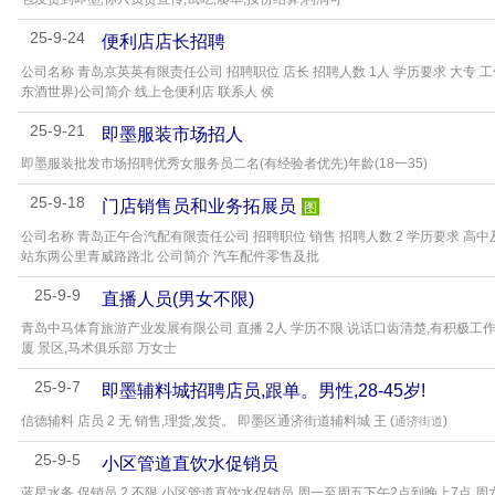
25-9-24
便利店店长招聘
公司名称 青岛京英英有限责任公司 招聘职位 店长 招聘人数 1人 学历要求 大专 工
东酒世界)公司简介 线上仓便利店 联系人 侯
25-9-21
即墨服装市场招人
即墨服装批发市场招聘优秀女服务员二名(有经验者优先)年龄(18一35)
25-9-18
门店销售员和业务拓展员
图
公司名称 青岛正午合汽配有限责任公司 招聘职位 销售 招聘人数 2 学历要求 高
站东两公里青威路路北 公司简介 汽车配件零售及批
25-9-9
直播人员(男女不限)
青岛中马体育旅游产业发展有限公司 直播 2人 学历不限 说话口齿清楚,有积极工
厦 景区,马术俱乐部 万女士
25-9-7
即墨辅料城招聘店员,跟单。男性,28-45岁!
信德辅料 店员 2 无 销售,理货,发货。 即墨区通济街道辅料城 王 (
)
通济街道
25-9-5
小区管道直饮水促销员
蓝星水务 促销员 2 不限 小区管道直饮水促销员,周一至周五下午2点到晚上7点,周