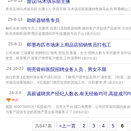
25-8-13
面议/马术俱乐部主播
青岛宝湖马术俱乐部 主播 1人 学历不限 马术俱乐部直播销售骑马会员 即墨崂山
25-8-13
助听器销售专员
畅听未来 销售专员 2 无要求 负责门店助听器销售,接待客户并提供产品咨询 主动
听未来助听器(即墨区蓝鳌路828号(蓝鳌路与店子山 (
)
通济街道
25-8-11
即墨布匹市场床上用品店招销售员打包工
公司名称 三保家纺 招聘职位 销售,营业员,客服，女士 招聘人数 6 学历要求 初
发货，联系客户,有客户来带客户挑货,工作淡季时 (
)
通济街道
24-10-22
明亮骨科医院招聘业务人员，男女不限
岗位职责 1定期对潜在客户进行回访，了解用户需求提高用户 满意度。2街道、
市场活动落地执行。4完成部门领导安排的其他工作。任职要求 男 (
)
通济街道
24-3-9
高薪诚聘房产经纪人数名,有无经验均可,高提成7
中介
底薪 4000-5000元+高提成70 ，贝壳大平台 端口免费用，公司经常组织国内旅
为客户提供专业的房地产置业咨询服务 2.了 (
)
潮海街道
共647条
<上一页
2
3
4
5
6