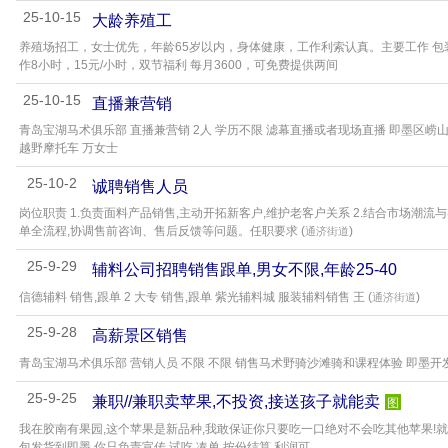
25-10-15
大龄养殖工
养殖场招工，女士优先，年龄65岁以内，身体健康，工作利索认真。主要工作 
作8小时，15元/小时，双节福利 每月3600，可免费提供两间
25-10-15
直播兼营销
青岛宝湖马术俱乐部 直播兼营销 2人 学历不限 滤幕直播或者现场直播 即墨区
越野摩托车 万女士
25-10-2
诚聘销售人员
岗位职责 1.负责面料产品销售,主动开拓新客户,维护老客户关系 2.结合市场潮流
单全流程,协调售前咨询、售后反馈等问题。任职要求 (
)
通济街道
25-9-29
辅料公司招聘销售跟单,男女不限,年龄25-40
信德辅料 销售,跟单 2 大专 销售,跟单 紫光辅料城 服装辅料销售 王 (
)
通济街道
25-9-28
高薪景区销售
青岛宝湖马术俱乐部 营销人员 不限 不限 销售马术野骑沙滩骑和课程体验 即墨开发
25-9-25
兼职//兼职卖苹果,不投资,接送孩子就能卖
图
我在胶南有果园,这个苹果是新品种,我敢保证你只要吃一口绝对不会吃其他苹果!就
包发货到即墨,你只负责宣传,试吃,凑单,按份结算,利润可