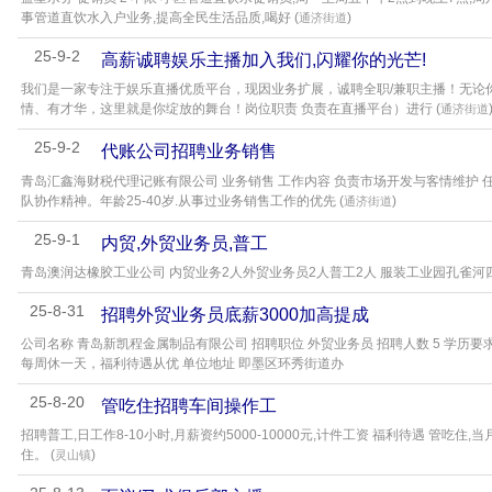
事管道直饮水入户业务,提高全民生活品质,喝好 (
)
通济街道
25-9-2
高薪诚聘娱乐主播加入我们,闪耀你的光芒!
我们是一家专注于娱乐直播优质平台，现因业务扩展，诚聘全职/兼职主播！无论
情、有才华，这里就是你绽放的舞台！岗位职责 负责在直播平台）进行 (
通济街道
25-9-2
代账公司招聘业务销售
青岛汇鑫海财税代理记账有限公司 业务销售 工作内容 负责市场开发与客情维护 
队协作精神。年龄25-40岁.从事过业务销售工作的优先 (
)
通济街道
25-9-1
内贸,外贸业务员,普工
青岛澳润达橡胶工业公司 内贸业务2人外贸业务员2人普工2人 服装工业园孔雀河
25-8-31
招聘外贸业务员底薪3000加高提成
公司名称 青岛新凯程金属制品有限公司 招聘职位 外贸业务员 招聘人数 5 学历要
每周休一天，福利待遇从优 单位地址 即墨区环秀街道办
25-8-20
管吃住招聘车间操作工
招聘普工,日工作8-10小时,月薪资约5000-10000元,计件工资 福利待遇 管吃
住。 (
)
灵山镇