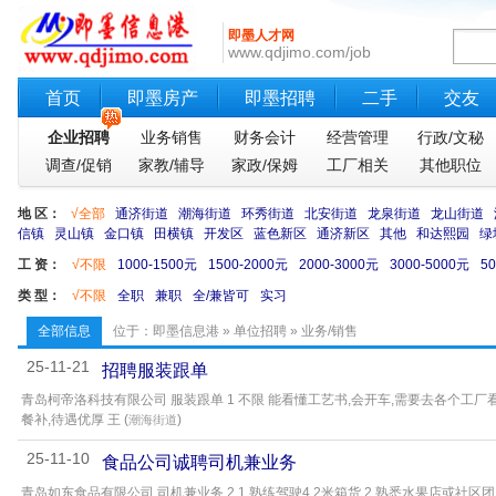
即墨人才网
www.qdjimo.com/job
首页
即墨房产
即墨招聘
二手
交友
企业招聘
业务销售
财务会计
经营管理
行政/文秘
调查/促销
家教/辅导
家政/保姆
工厂相关
其他职位
地 区：
√全部
通济街道
潮海街道
环秀街道
北安街道
龙泉街道
龙山街道
信镇
灵山镇
金口镇
田横镇
开发区
蓝色新区
通济新区
其他
和达熙园
绿
工 资：
√不限
1000-1500元
1500-2000元
2000-3000元
3000-5000元
5
类 型：
√不限
全职
兼职
全/兼皆可
实习
全部信息
位于：
即墨信息港
»
单位招聘
»
业务/销售
25-11-21
招聘服装跟单
青岛柯帝洛科技有限公司 服装跟单 1 不限 能看懂工艺书,会开车,需要去各个工厂
餐补,待遇优厚 王 (
)
潮海街道
25-11-10
食品公司诚聘司机兼业务
青岛如东食品有限公司 司机兼业务 2 1 熟练驾驶4.2米箱货 2 熟悉水果店或社区