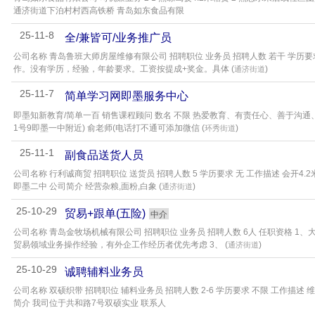
通济街道下泊村村西高铁桥 青岛如东食品有限
25-11-8
全/兼皆可/业务推广员
公司名称 青岛鲁班大师房屋维修有限公司 招聘职位 业务员 招聘人数 若干 学历要
作。没有学历，经验，年龄要求。工资按提成+奖金。具体 (
)
通济街道
25-11-7
简单学习网即墨服务中心
即墨知新教育/简单一百 销售课程顾问 数名 不限 热爱教育、有责任心、善于沟通
1号9即墨一中附近) 俞老师(电话打不通可添加微信 (
)
环秀街道
25-11-1
副食品送货人员
公司名称 行利诚商贸 招聘职位 送货员 招聘人数 5 学历要求 无 工作描述 会开4
即墨二中 公司简介 经营杂粮,面粉,白象 (
)
通济街道
25-10-29
贸易+跟单(五险)
中介
公司名称 青岛金牧场机械有限公司 招聘职位 业务员 招聘人数 6人 任职资格 1
贸易领域业务操作经验，有外企工作经历者优先考虑 3、 (
)
通济街道
25-10-29
诚聘辅料业务员
公司名称 双硕织带 招聘职位 辅料业务员 招聘人数 2-6 学历要求 不限 工作描述
简介 我司位于共和路7号双硕实业 联系人