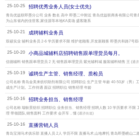
25-10-25
招聘优秀业务人员(女士优先)
青岛优益联即墨分公司 业务 数名 高中 即墨二中附近 青岛优益联商务有限公司青
为山东省内的佳世客,家佳源等本地KA卖场 盛客隆系
25-10-21
成聘辅料业务员
双硕实业 辅料业务员 2-6 学历要求不限 维护老顾客,开发新顾客 即墨共和路7号
25-10-20
小商品城辅料店招聘销售跟单理货员每月。
信德辅料 销售跟单理货员 2 无 销售跟单理货员 紫光辅料城 服装辅料销售 王 (
通济
25-10-19
诚聘生产主管、销售经理、质检员
公司名称 青岛金美来纺织助剂有限公司 招聘职位 生产主管 年龄 40-50岁（
成生产计划。工作待遇 面议 招聘职位 销售经理 年龄
25-10-16
招聘业务担当、销售经理
公司名称 瑞蚨景纺织 招聘职位 业务担当、销售经理 招聘人数 10 学历要求 不限 
理 带领团队,销售面料 工作要求 会开车，懂 (
)
通济街道
25-10-16
直播营销人员
青岛宝湖马术俱乐部 直播人员 2人 学历不限 直播马术,山地摩托 青岛即墨崂山二