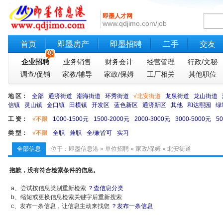
即墨人才网
www.qdjimo.com/job
首页
即墨房产
即墨招聘
二手
交友
企业招聘
业务销售
财务会计
经营管理
行政/文秘
调查/促销
家教/辅导
家政/保姆
工厂相关
其他职位
地 区：
全部
通济街道
潮海街道
环秀街道
√北安街道
龙泉街道
龙山街道
信镇
灵山镇
金口镇
田横镇
开发区
蓝色新区
通济新区
其他
和达熙园
绿
工 资：
√不限
1000-1500元
1500-2000元
2000-3000元
3000-5000元
5
类 型：
√不限
全职
兼职
全/兼皆可
实习
全部信息
位于：
即墨信息港
»
单位招聘
»
家政/保姆
» 北安街道
抱歉，没有符合检索条件的信息。
a、尝试按信息类别重新检索
？查信息分类
b、缩短或更换信息检索关键字后重新搜索
c、发布一条信息，让信息主动来找您
？发布一条信息