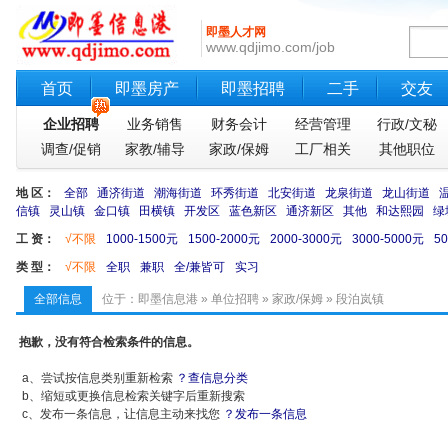
即墨人才网
www.qdjimo.com/job
首页
即墨房产
即墨招聘
二手
交友
企业招聘
业务销售
财务会计
经营管理
行政/文秘
调查/促销
家教/辅导
家政/保姆
工厂相关
其他职位
地 区：
全部
通济街道
潮海街道
环秀街道
北安街道
龙泉街道
龙山街道
信镇
灵山镇
金口镇
田横镇
开发区
蓝色新区
通济新区
其他
和达熙园
绿
工 资：
√不限
1000-1500元
1500-2000元
2000-3000元
3000-5000元
5
类 型：
√不限
全职
兼职
全/兼皆可
实习
全部信息
位于：
即墨信息港
»
单位招聘
»
家政/保姆
» 段泊岚镇
抱歉，没有符合检索条件的信息。
a、尝试按信息类别重新检索
？查信息分类
b、缩短或更换信息检索关键字后重新搜索
c、发布一条信息，让信息主动来找您
？发布一条信息