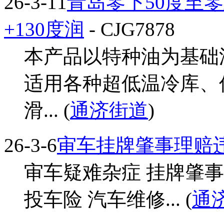
26-3-11
青岛零下50度至零
+130度润
- CJG7878
本产品以特种油为基础
适用各种超低温冷库、
滑... (
通济街道
)
26-3-6
审车挂牌肇事理赔
审车疑难杂症 挂牌肇事
投车险 汽车维修... (
通