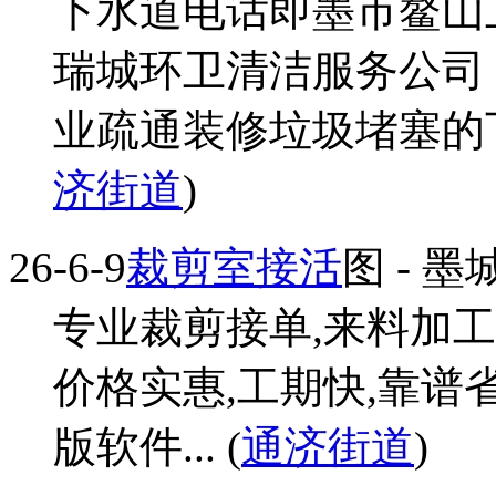
下水道电话即墨市鳌山
瑞城环卫清洁服务公司
业疏通装修垃圾堵塞的下
济街道
)
26-6-9
裁剪室接活
图
- 墨
专业裁剪接单,来料加
价格实惠,工期快,靠谱
版软件... (
通济街道
)