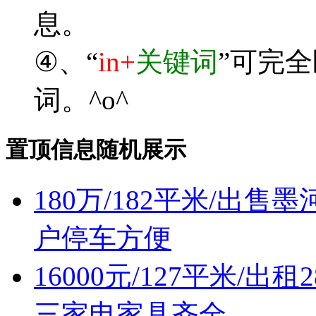
息。
④、“
in+
关键词
”可完
词。^o^
置顶信息随机展示
180万/182平米/出
户停车方便
16000元/127平米/
三家电家具齐全