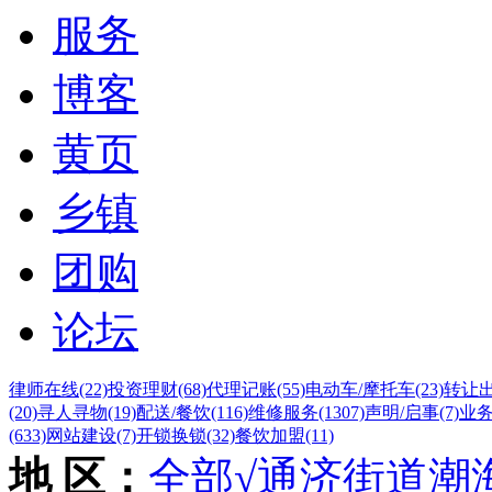
服务
博客
黄页
乡镇
团购
论坛
律师在线
(22)
投资理财
(68)
代理记账
(55)
电动车/摩托车
(23)
转让
(20)
寻人寻物
(19)
配送/餐饮
(116)
维修服务
(1307)
声明/启事
(7)
业
(633)
网站建设
(7)
开锁换锁
(32)
餐饮加盟
(11)
地 区：
全部
√通济街道
潮