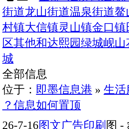
街道
龙山街道
温泉街道
鳌
村镇
大信镇
灵山镇
金口镇
区
其他
和达熙园
绿城岘山
城
全部信息
位于：
即墨信息港
»
生活
？信息如何置顶
26-7-16
图文广告印刷
图
-