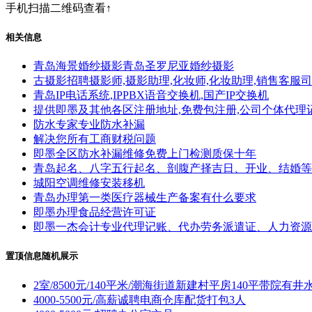
手机扫描二维码查看↑
相关信息
青岛海景婚纱摄影青岛圣罗尼亚婚纱摄影
古摄影招聘摄影师,摄影助理,化妆师,化妆助理,销售客服
青岛IP电话系统,IPPBX语音交换机,国产IP交换机
提供即墨及其他各区注册地址,免费包注册,公司个体代理
防水专家专业防水补漏
解决您所有工商财税问题
即墨全区防水补漏维修免费上门检测质保十年
青岛起名、八字五行起名、剖腹产择吉日、开业、结婚等
城阳空调维修安装移机
青岛办理第一类医疗器械生产备案有什么要求
即墨办理食品经营许可证
即墨一杰会计专业代理记账、代办劳务派遣证、人力资源
置顶信息随机展示
2室/8500元/140平米/潮海街道新建村平房140平带院有井
4000-5500元/高薪诚聘电商仓库配货打包3人