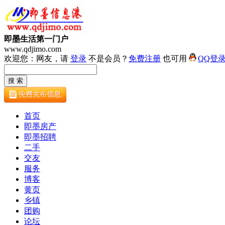
即墨生活第一门户
www.qdjimo.com
欢迎您：网友，请
登录
不是会员？
免费注册
也可用
QQ登
首页
即墨房产
即墨招聘
二手
交友
服务
博客
黄页
乡镇
团购
论坛