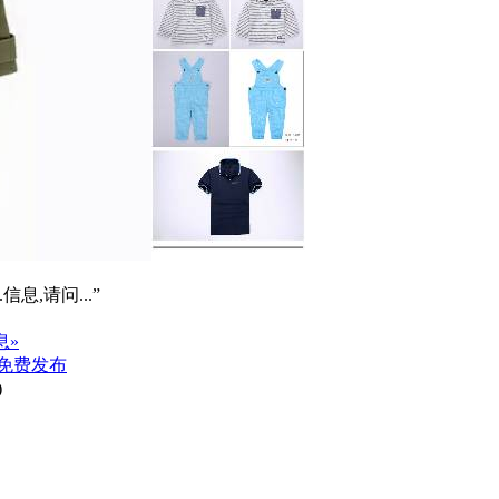
信息,请问...”
息»
免费发布
)