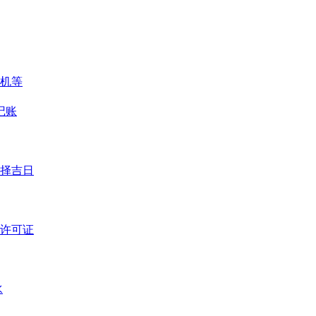
司机等
记账
择吉日
许可证
水