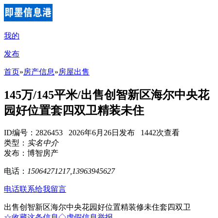
我的
发布
首页
»
房产信息
»
房屋出售
145万/145平米/出售创智新区海尔中央花
园好位置套四双卫精装未住
ID编号：2826453 2026年6月26日发布 1442次查看
类型：
实名中介
发布：博智房产
电话：
15064271217,13963945627
电话联系
给我留言
出售创智新区海尔中央花园好位置精装修未住套四双卫
☆收藏这条信息
◇虚假信息举报