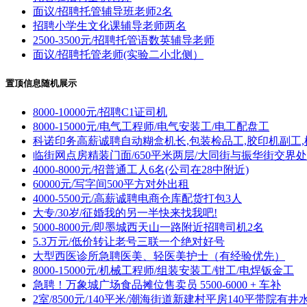
面议/招聘托管辅导班老师2名
招聘小学生文化课辅导老师两名
2500-3500元/招聘托管语数英辅导老师
面议/招聘托管老师(实验二小北侧）
置顶信息随机展示
8000-10000元/招聘C1证司机
8000-15000元/电气工程师/电气安装工/电工配盘工
科诺印务高薪诚聘自动糊盒机长,包装检品工,胶印机副工,
临街网点房精装门面/650平米两层/大同街与振华街交界处
4000-8000元/招普通工人6名(公司在28中附近)
60000元/写字间500平方对外出租
4000-5500元/高薪诚聘电商仓库配货打包3人
大专/30岁/征婚我的另一半快来找我吧!
5000-8000元/即墨城西天山一路附近招聘司机2名
5.3万元/低价转让老号三联一个绝对好号
大型西医诊所急聘医美、轻医美护士（有经验优先）
8000-15000元/机械工程师/组装安装工/钳工/电焊钣金工
急聘！万象城广场食品摊位售卖员 5500-6000 + 车补
2室/8500元/140平米/潮海街道新建村平房140平带院有井