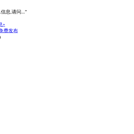
信息,请问...”
息»
免费发布
)