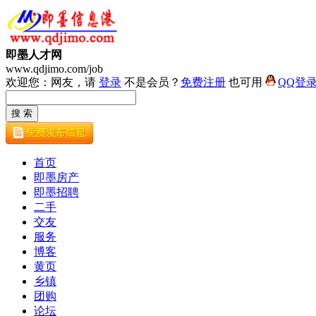
即墨人才网
www.qdjimo.com/job
欢迎您：网友，请
登录
不是会员？
免费注册
也可用
QQ登
首页
即墨房产
即墨招聘
二手
交友
服务
博客
黄页
乡镇
团购
论坛