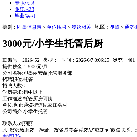
专职求职
兼职求职
毕业/实习
类别：
即墨信息港
>
单位招聘
>
餐饮相关
地区：
即墨
>
通济
3000元/小学生托管后厨
ID编号：2826452 类型：
时间：2026/6/7 8:06:25 浏览：4
提供薪金：3000元/月
公司名称:即墨丽安鑫托管服务部
招聘职位:托管
招聘人数:2
学历要求:初中以上
工作描述:托管厨房阿姨
单位地址:通济街道纪家庄头村
公司简介:小学生托管
联系人:刘丽丽
凡“
收取服装费、押金、报名费等各种费用
”或加qq/微信联
申请职位