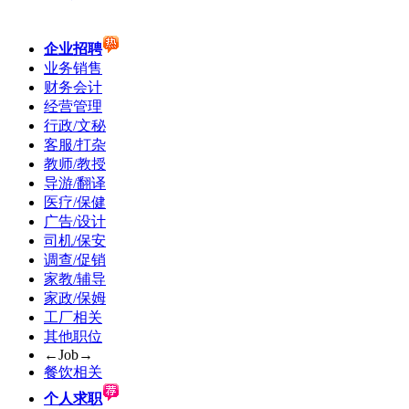
企业招聘
业务销售
财务会计
经营管理
行政/文秘
客服/打杂
教师/教授
导游/翻译
医疗/保健
广告/设计
司机/保安
调查/促销
家教/辅导
家政/保姆
工厂相关
其他职位
←Job→
餐饮相关
个人求职