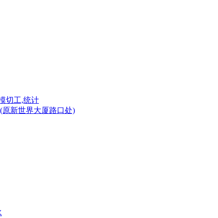
模切工,统计
(原新世界大厦路口处)
水