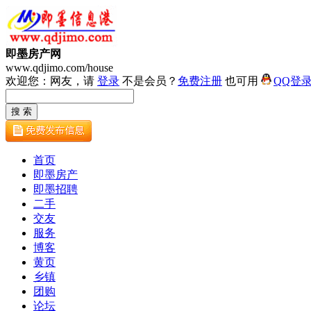
即墨房产网
www.qdjimo.com/house
欢迎您：网友，请
登录
不是会员？
免费注册
也可用
QQ登
首页
即墨房产
即墨招聘
二手
交友
服务
博客
黄页
乡镇
团购
论坛