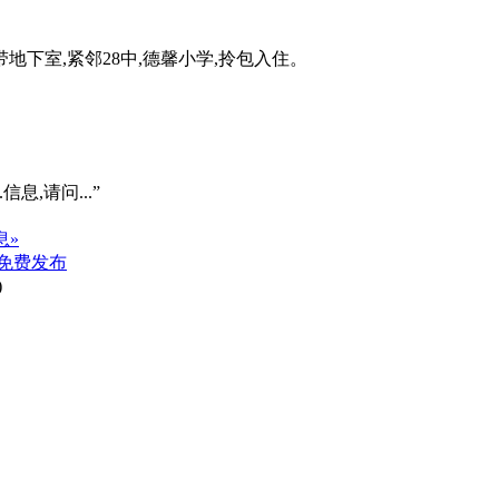
地下室,紧邻28中,德馨小学,拎包入住。
信息,请问...”
息»
免费发布
)