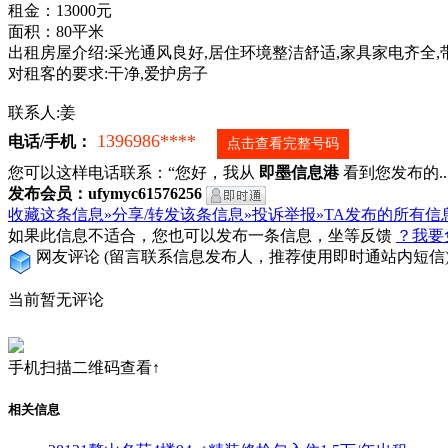
租金：13000元
面积：80平米
出租房屋介绍:采光通风良好,居住环境整洁舒适,家具家电齐全,带
对租客的要求:干净,爱护房子
联系人:姜
1396986****
电话/手机：
点击查看完整号码
您可以这样电话联系：“您好，我从
即墨信息港
看到您发布的...
发布会员：ufymyc61576256
收藏这条信息»
分享/转发该条信息»
投诉举报»
TA发布的所有信
如果此信息不适合，您也可以发布一条信息，坐等反馈
？我要
网友评论
(留言联系信息发布人，推荐使用即时通站内短信
当前暂无评论
手机扫描二维码查看↑
相关信息