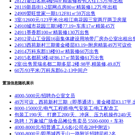
28121鳌山名苑4楼94㎡精装修拎包入住1.5万/年出租
28119新昌街1-2层网点房80㎡精装修1.2万/年出租
24909盟旺世家一期1/12F81㎡59万出售
3室/12600元/123平米/出租江南花园三室两厅两卫房屋
24910城市花园三期3楼77.19+车库17㎡精装45万
24911墨香郡100㎡精装修130万出售
24912灵山工业园16亩集体建设用地带厂房办公室出租出
24913西苑新村三期黄金楼层83.19+附房精装49万可议价
24914万科东郡13楼93㎡精装修60万出售
24915名都苑3楼/4F86.17㎡简装修61万出售
2室/出售景瑞名都二期多层,2楼,98平,精装修,49.8万
60万/93平米/万科东郡6-2-13中间户
置顶信息随机展示
4000-5000元/招聘办公室文员
49万可议，西苑新村三期（即墨通济）黄金楼层83.17平 
8000-15000元/电气工程师/电气安装工/电工配盘工
包装工190/天、打磨工200/天、冲床、压力机操作240/天
急聘！万象城广场食品摊位售卖员 5500-6000 + 车补
4000-8000元/招普通工人6名(公司在28中附近)
5000-8000元/即墨城西天山一路附近招聘司机2名