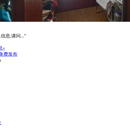
信息,请问...”
息»
免费发布
)
住