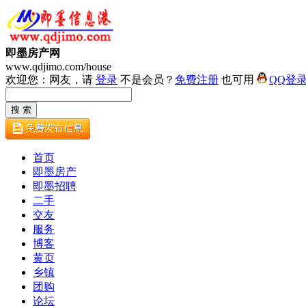
即墨房产网
www.qdjimo.com/house
欢迎您：网友，请
登录
不是会员？
免费注册
也可用
QQ登
首页
即墨房产
即墨招聘
二手
交友
服务
博客
黄页
乡镇
团购
论坛