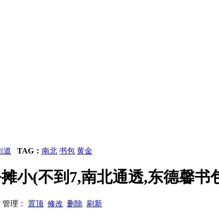
街道
TAG：
南北
书包
黄金
层,公摊小(不到7,南北通透,东德馨书
18 管理：
置顶
修改
删除
刷新