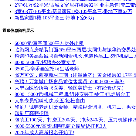
2室/61万/92平米/古城文富居好楼层92平,业主急售!套二
3室/63万/105平米/新昌家园1楼,105平套三,带地下室63万
新昌家园1楼,105平套三,带地下室63万
置顶信息随机展示
60000元/写字间500平方对外出租
临街网点房精装门面/650平米两层/大同街与振华街交界处
科诺印务高薪诚聘自动糊盒机长,包装检品工,胶印机副工,
4000-5000元/招聘办公室文员
3500元/辛禾画室招聘生活老师
49万可议，西苑新村三期（即墨通济）黄金楼层83.17平 
急聘！万象城广场食品摊位售卖员 5500-6000 + 车补
大型西医诊所急聘医美、轻医美护士（有经验优先）
8000-15000元/机械工程师/组装安装工/钳工/电焊钣金工
人事专员招聘/朝九晚五/轻松自由
印刷厂诚聘老虎机烫金师、精裱糊盒调度、机刀工、男女
印刷厂高薪招聘
包装工190/天、打磨工200/天、冲床240/天、压力机操作28
4000-5500元/高薪诚聘电商仓库配货打包3人
2026年成人高考报名开始了!