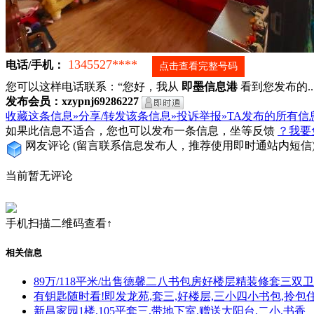
1345527****
电话/手机：
点击查看完整号码
您可以这样电话联系：“您好，我从
即墨信息港
看到您发布的...
发布会员：xzypnj69286227
收藏这条信息»
分享/转发该条信息»
投诉举报»
TA发布的所有信
如果此信息不适合，您也可以发布一条信息，坐等反馈
？我要
网友评论
(留言联系信息发布人，推荐使用即时通站内短信
当前暂无评论
手机扫描二维码查看↑
相关信息
89万/118平米/出售德馨二八书包房好楼层精装修套三双卫
有钥匙随时看!即发龙苑,套三,好楼层,三小四小书包,拎包
新昌家园1楼,105平套三,带地下室,赠送大阳台,二小,书香