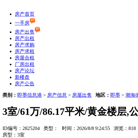
房产首页
一手房
房产出售
房产出租
房产求购
房产求租
房屋合租
厂房出租
房产论坛
新楼盘
房产公告
类别：
即墨信息港
>
房产信息
>
房屋出售
地区：
即墨
>
潮海
3室/61万/86.17平米/黄金楼
ID编号：2825204 类型：
时间：2026/8/8 9:24:55 浏览：8
房型：3室