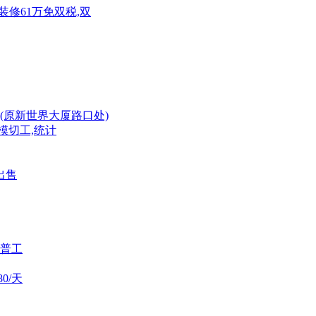
带装修61万免双税,双
(原新世界大厦路口处)
模切工,统计
出售
普工
0/天