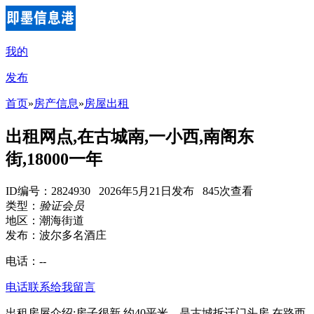
我的
发布
首页
»
房产信息
»
房屋出租
出租网点,在古城南,一小西,南阁东
街,18000一年
ID编号：2824930 2026年5月21日发布 845次查看
类型：
验证会员
地区：潮海街道
发布：波尔多名酒庄
电话：
--
电话联系
给我留言
出租房屋介绍:房子很新,约40平米，是古城拆迁门头房,在路西,