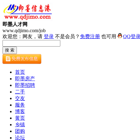
即墨人才网
www.qdjimo.com/job
欢迎您：网友，请
登录
不是会员？
免费注册
也可用
QQ登
首页
即墨房产
即墨招聘
二手
交友
服务
博客
黄页
乡镇
团购
论坛