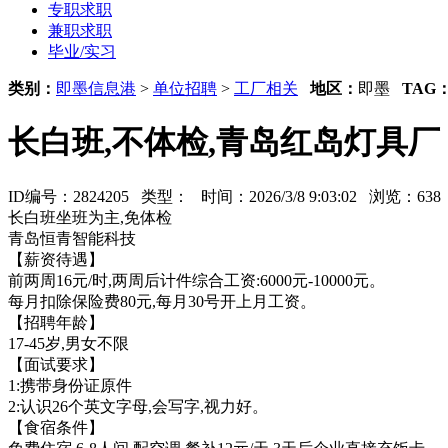
专职求职
兼职求职
毕业/实习
类别：
即墨信息港
>
单位招聘
>
工厂相关
地区：
即墨
TAG
长白班,不体检,青岛红岛灯具厂
ID编号：2824205 类型：
时间：2026/3/8 9:03:02 浏览：6
长白班坐班为主,免体检
青岛恒青智能科技
【薪资待遇】
前两周16元/时,两周后计件综合工资:6000元-10000元。
每月扣除保险费80元,每月30号开上月工资。
【招聘年龄】
17-45岁,男女不限
【面试要求】
1:携带身份证原件
2:认识26个英文字母,会写字,视力好。
【食宿条件】