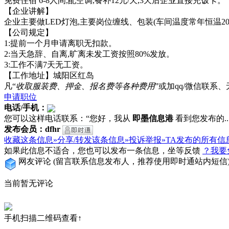
免费住宿 6-8人间,配空调,餐补12元/天,3天后企业直接充饭卡。
【企业讲解】
企业主要做LED灯泡,主要岗位缠线、包装(车间温度常年恒温20°
【公司规定】
1:提前一个月申请离职无扣款。
2:当天急辞、自离,旷离未发工资按照80%发放。
3:工作不满7天无工资。
【工作地址】城阳区红岛
凡“
收取服装费、押金、报名费等各种费用
”或加qq/微信联
申请职位
电话/手机：
您可以这样电话联系：“您好，我从
即墨信息港
看到您发布的...
发布会员：dfhr
收藏这条信息»
分享/转发该条信息»
投诉举报»
TA发布的所有信
如果此信息不适合，您也可以发布一条信息，坐等反馈
？我要
网友评论
(留言联系信息发布人，推荐使用即时通站内短信
当前暂无评论
手机扫描二维码查看↑