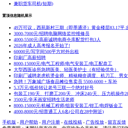
兼职货车司机(短期)
置顶信息随机展示
49万可议，西苑新村三期（即墨通济）黄金楼层83.17平 
3000-7000元/招聘电脑网络监控维修员
4000-5500元/高薪诚聘电商仓库配货打包3人
2026年成人高考报名开始了!
60000元/写字间500平方对外出租
印刷厂高薪招聘
8000-15000元/电气工程师/电气安装工/电工配盘工
大型西医诊所急聘医美、轻医美护士（有经验优先）
印刷厂诚聘老虎机烫金师、精裱糊盒调度、机刀工、男女
急聘！万象城广场食品摊位售卖员 5500-6000 + 车补
5.3万元/低价转让老号三联一个绝对好号
包装工190/天、打磨工200/天、冲床240/天、压力机操作28
3500元/辛禾画室招聘生活老师
8000-15000元/机械工程师/组装安装工/钳工/电焊钣金工
4000-8000元/招普通工人6名(公司在28中附近)
手机版
-
用户帮助
-
用户注册
-
在线投稿
-
广告投放
-
留言反馈