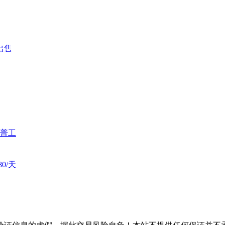
出售
普工
0/天