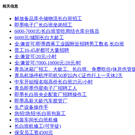
相关信息
解放备品库仓储物流长白班招工
即墨电子厂长白班坐岗招工
6000-7000元/长白班管吃周结仓库分拣员
6000元/城阳长白大龄工
全/兼皆可/即墨西蒋工业园附近招聘男工数名,长白班
普工16-45岁都可大量招聘
全/兼皆可/20元/小时
全/兼皆可/7000-10000元/20元/时
青岛冰箱厂招工、大龄工、长白班、免费吃住(休息也管
青岛机场停机坪司机50岁以内,C证也行上一天休2天
中车开始报名啦高价长白班25元/小时
青岛即墨岱星电子厂招聘工人
即墨长白班央企配套厂招聘操作工
即墨高薪大龄汽车胶管厂
生产设备操作手
急招!急招!长白班包装工
包装车间长白班机修
长白班机修工(可学徒)
保安员工资4500元