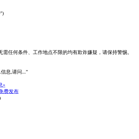
)
系、无需任何条件、工作地点不限的均有欺诈嫌疑，请保持警惕。
信息,请问...”
息»
免费发布
)