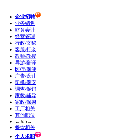
企业招聘
业务销售
财务会计
经营管理
行政/文秘
客服/打杂
教师/教授
导游/翻译
医疗/保健
广告/设计
司机/保安
调查/促销
家教/辅导
家政/保姆
工厂相关
其他职位
←Job→
餐饮相关
个人求职