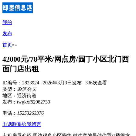
我的
发布
首页
»
»
42000元/78平米/网点房/园丁小区北门西
面门店出租
ID编号：2823924 2026年3月3日发布 336次查看
类型：
验证会员
地区：通济街道
发布：twgkxf52982730
电话：
15253263376
电话联系
给我留言
出租房屋介绍:周边很多小区密集,做生意的最佳位置/1楼很方