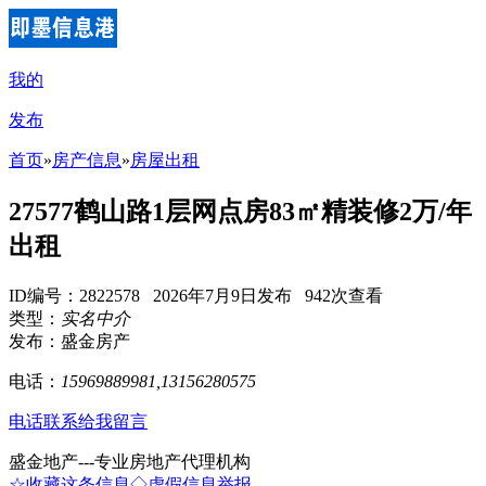
我的
发布
首页
»
房产信息
»
房屋出租
27577鹤山路1层网点房83㎡精装修2万/年
出租
ID编号：2822578 2026年7月9日发布 942次查看
类型：
实名中介
发布：盛金房产
电话：
15969889981,13156280575
电话联系
给我留言
盛金地产---专业房地产代理机构
☆收藏这条信息
◇虚假信息举报