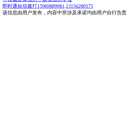
即时通
短信
拨打15969889981,13156280575
该信息由用户发布，内容中所涉及承诺均由用户自行负责