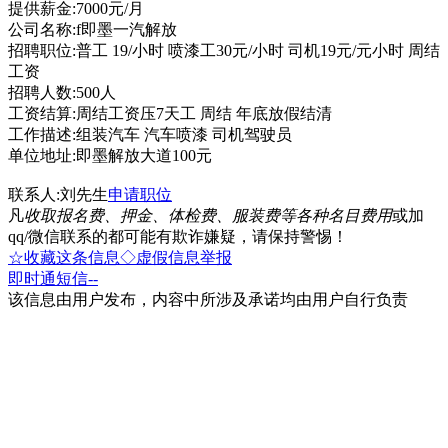
提供薪金:7000元/月
公司名称:f即墨一汽解放
招聘职位:普工 19/小时 喷漆工30元/小时 司机19元/元小时 周结
工资
招聘人数:500人
工资结算:周结工资压7天工 周结 年底放假结清
工作描述:组装汽车 汽车喷漆 司机驾驶员
单位地址:即墨解放大道100元
联系人:刘先生
申请职位
凡
收取报名费、押金、体检费、服装费等各种名目费用
或加
qq/微信联系的都可能有欺诈嫌疑，请保持警惕！
☆收藏这条信息
◇虚假信息举报
即时通
短信
--
该信息由用户发布，内容中所涉及承诺均由用户自行负责