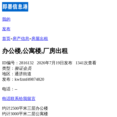
我的
发布
首页
»
房产信息
»
房屋出租
办公楼,公寓楼,厂房出租
ID编号：2816132 2026年7月19日发布 1341次查看
类型：
验证会员
地区：通济街道
发布：kwfzmf49874820
电话：
--
电话联系
给我留言
约计2500平米三层办公楼
约计3000平米二层公寓楼