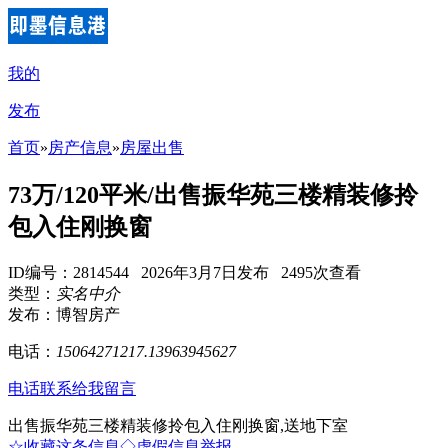
我的
发布
首页
»
房产信息
»
房屋出售
73万/120平米/出售振华苑三楼精装修拎
包入住刚换窗
ID编号：2814544 2026年3月7日发布 2495次查看
类型：
实名中介
发布：博智房产
电话：
15064271217.13963945627
电话联系
给我留言
出售振华苑三楼精装修拎包入住刚换窗,送地下室
☆收藏这条信息
◇虚假信息举报