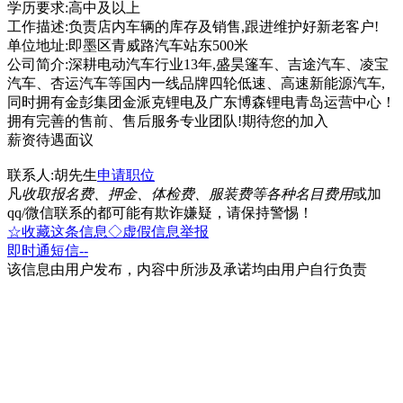
学历要求:高中及以上
工作描述:负责店内车辆的库存及销售,跟进维护好新老客户!
单位地址:即墨区青威路汽车站东500米
公司简介:深耕电动汽车行业13年,盛昊篷车、吉途汽车、凌宝
汽车、杏运汽车等国内一线品牌四轮低速、高速新能源汽车,
同时拥有金彭集团金派克锂电及广东博森锂电青岛运营中心！
拥有完善的售前、售后服务专业团队!期待您的加入
薪资待遇面议
联系人:胡先生
申请职位
凡
收取报名费、押金、体检费、服装费等各种名目费用
或加
qq/微信联系的都可能有欺诈嫌疑，请保持警惕！
☆收藏这条信息
◇虚假信息举报
即时通
短信
--
该信息由用户发布，内容中所涉及承诺均由用户自行负责