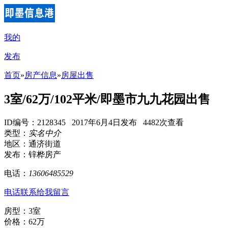
我的
发布
首页
»
房产信息
»
房屋出售
3室/62万/102平米/即墨市九九花园出售
ID编号：2128345 2017年6月4日发布 4482次查看
类型：
实名中介
地区：通济街道
发布：锌桦房产
电话：
13606485529
电话联系
给我留言
房型：3室
价格：62万