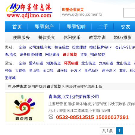
即墨企业黄页
www.qdjimo.com/info
首页
即墨房产
即墨招聘
二手
交友
便民服务
餐饮美食
休闲娱乐
教育培训
婚庆/摄影
类别：
全部
公司注册/年检
担保贷款
投资理财
喷绘招牌/制卡
会计/审计/
查/清欠
设备租赁/维修
网站建设
设计策划
货架
招商加盟
区域：
全部
通济街道
潮海街道
环秀街道
北安街道
龙泉街道
龙山街道
村镇
大信镇
灵山镇
金口镇
田横镇
开发区
蓝色新区
通济新区
其他
和
墨老城
在
环秀街道
范围内找到
设计策划
相关经过审核的结果
1
条
青岛鑫点文化传媒有限公司
主要经营 图册/多媒体/电视片/报刊/图书/夹页制作 庆
地址：即墨湘江二路城南小学南门西侧
0532-88513515 15020037291
共1条
1