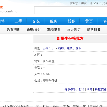
欢迎您：网友，请
登录
不是
页
mo.com/info
招聘
二手
交友
服务
博客
黄页
乡
乐
教育培训
婚庆/摄影
车辆服务
旅游酒店
商务服务
即墨牛仔裤批发
类别：
公司/工厂
»
纺织、服装、皮革
地区：
地址：青岛即墨
电话：--
人气：52560
会员：即墨牛仔裤
分享/转发
|
打印
|
纠错
|
我要加盟
，成立于2006年8月，主营、整款、杂款、库存牛仔裤、尾货库存牛仔