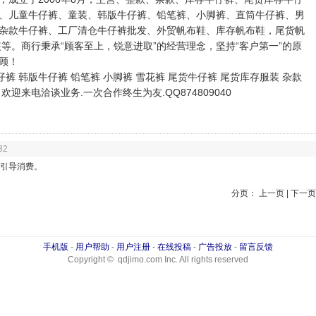
、儿童牛仔裤、童装、韩版牛仔裤、铅笔裤、小脚裤、直筒牛仔裤、男
杂款牛仔裤、工厂清仓牛仔裤批发、外贸帆布鞋、库存帆布鞋，尾货帆
等。商行秉承“顾客至上，锐意进取”的经营理念，坚持“客户第一”的原
顾！
 韩版牛仔裤 铅笔裤 小脚裤 雪花裤 尾货牛仔裤 尾货库存服装 杂款
迎来电洽谈业务.一次合作终生为友.QQ874809040
32
引导消费。
分页： 上一页 | 下一页
手机版
-
用户帮助
-
用户注册
-
在线投稿
-
广告投放
-
留言反馈
Copyright © qdjimo.com Inc. All rights reserved