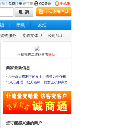
会员？
免费注册
也可用
QQ登录
手机版
镇
团购
论坛
购物服务
党政文体卫
公司/工厂
手机扫描二维码查看
微站
↑
商家最新信息
几千条天猫剩下的女士小脚弹力牛仔裤
14元/处理一批天猫剩下的女士小脚弹力
您可能感兴趣的商户