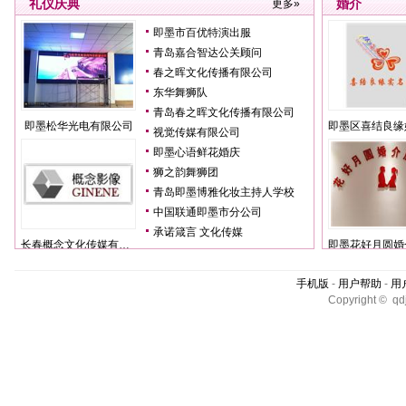
礼仪庆典
婚介
更多»
即墨市百优特演出服
青岛嘉合智达公关顾问
春之晖文化传播有限公司
东华舞狮队
青岛春之晖文化传播有限公司
即墨松华光电有限公司
即墨区喜结良缘婚姻介绍
视觉传媒有限公司
即墨心语鲜花婚庆
狮之韵舞狮团
青岛即墨博雅化妆主持人学校
中国联通即墨市分公司
承诺箴言 文化传媒
长春概念文化传媒有限公司
即墨花好月圆婚介服
手机版
-
用户帮助
-
用
Copyright © qdj