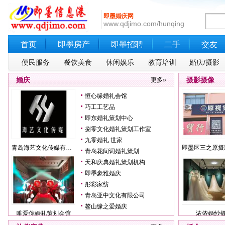
即墨婚庆网
www.qdjimo.com/hunqing
首页
即墨房产
即墨招聘
二手
交友
便民服务
餐饮美食
休闲娱乐
教育培训
婚庆/摄影
婚庆
摄影摄像
更多»
恒心缘婚礼会馆
巧工工艺品
即东婚礼策划中心
捌零文化婚礼策划工作室
九零婚礼 世家
青岛海艺文化传媒有限公司
即墨区三之原摄影
青岛花间词婚礼策划
天和庆典婚礼策划机构
即墨豪雅婚庆
彤彩家纺
青岛亚中文化有限公司
鳌山缘之爱婚庆
唯爱你婚礼策划会馆
浓侬婚纱