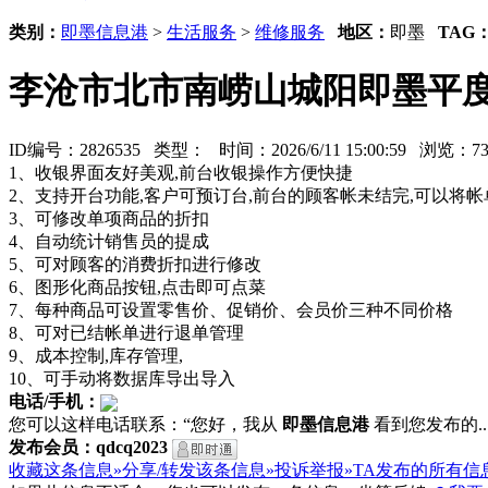
类别：
即墨信息港
>
生活服务
>
维修服务
地区：
即墨
TAG
李沧市北市南崂山城阳即墨平
ID编号：2826535 类型：
时间：2026/6/11 15:00:59 浏览
1、收银界面友好美观,前台收银操作方便快捷
2、支持开台功能,客户可预订台,前台的顾客帐未结完,可以将
3、可修改单项商品的折扣
4、自动统计销售员的提成
5、可对顾客的消费折扣进行修改
6、图形化商品按钮,点击即可点菜
7、每种商品可设置零售价、促销价、会员价三种不同价格
8、可对已结帐单进行退单管理
9、成本控制,库存管理,
10、可手动将数据库导出导入
电话/手机：
您可以这样电话联系：“您好，我从
即墨信息港
看到您发布的...
发布会员：qdcq2023
收藏这条信息»
分享/转发该条信息»
投诉举报»
TA发布的所有信