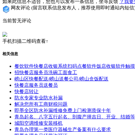
如果此信息不适合，您也可以发布一条信息，坐等反馈
？我要
网友评论
(留言联系信息发布人，推荐使用即时通站内短信
当前暂无评论
手机扫描二维码查看↑
相关信息
餐饮软件快餐店收银系统扫码点餐软件饭店收银软件触摸
招快餐店服务员洗碗工面食工
崂山区快餐配送/崂山送餐公司/崂山盒饭配送
快餐店服务员送餐员
快餐店转让
防水专家专业防水补漏
解决您所有工商财税问题
即墨全区防水补漏维修免费上门检测质保十年
青岛起名、八字五行起名、剖腹产择吉日、开业、结婚等
城阳空调维修安装移机
青岛办理第一类医疗器械生产备案有什么要求