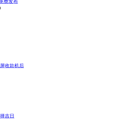
免费发布
)
屏收款机后
择吉日