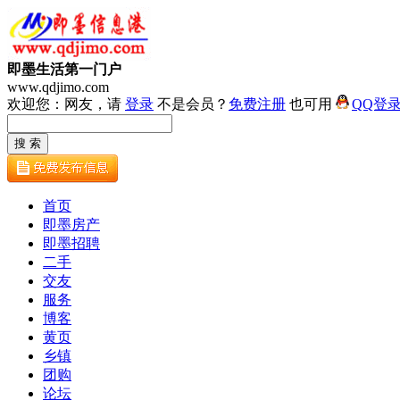
即墨生活第一门户
www.qdjimo.com
欢迎您：网友，请
登录
不是会员？
免费注册
也可用
QQ登
首页
即墨房产
即墨招聘
二手
交友
服务
博客
黄页
乡镇
团购
论坛