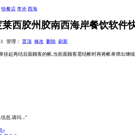
：
快餐店
李沧
西海
度莱西胶州胶南西海岸餐饮软件
：733 管理：
置顶
修改
删除
刷新
帐单挂起再结后面顾客的帐,当前面顾客需结帐时再将帐单弹出继
信息,请问...”
息»