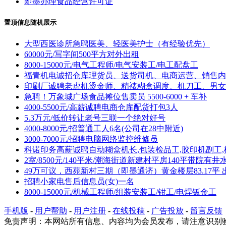
即墨办理食品经营许可证
置顶信息随机展示
大型西医诊所急聘医美、轻医美护士（有经验优先）
60000元/写字间500平方对外出租
8000-15000元/电气工程师/电气安装工/电工配盘工
福青机电诚招仓库理货员、送货司机、电商运营、销售内
印刷厂诚聘老虎机烫金师、精裱糊盒调度、机刀工、男女
急聘！万象城广场食品摊位售卖员 5500-6000 + 车补
4000-5500元/高薪诚聘电商仓库配货打包3人
5.3万元/低价转让老号三联一个绝对好号
4000-8000元/招普通工人6名(公司在28中附近)
3000-7000元/招聘电脑网络监控维修员
科诺印务高薪诚聘自动糊盒机长,包装检品工,胶印机副工,
2室/8500元/140平米/潮海街道新建村平房140平带院有井
49万可议，西苑新村三期（即墨通济）黄金楼层83.17平 
招聘小家电售后信息员(女)一名
8000-15000元/机械工程师/组装安装工/钳工/电焊钣金工
手机版
-
用户帮助
-
用户注册
-
在线投稿
-
广告投放
-
留言反馈
免责声明：本网站所有信息、内容均为会员发布，请注意识别