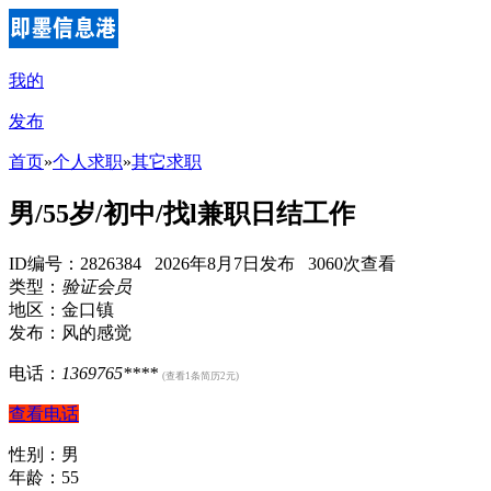
我的
发布
首页
»
个人求职
»
其它求职
男/55岁/初中/找l兼职日结工作
ID编号：2826384 2026年8月7日发布 3060次查看
类型：
验证会员
地区：金口镇
发布：风的感觉
电话：
1369765****
(查看1条简历2元)
查看电话
性别：男
年龄：55