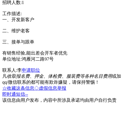
招聘人数:1
工作描述:
一、开发新客户
二、维护老客
三、接单与跟单
有销售经验,能出差会开车者优先
单位地址:鸿雁河二路97号
联系人:李
申请职位
凡
收取报名费、押金、体检费、服装费等各种名目费用
或加
qq/微信联系的都可能有欺诈嫌疑，请保持警惕！
☆收藏这条信息
◇虚假信息举报
即时通
短信
--
该信息由用户发布，内容中所涉及承诺均由用户自行负责