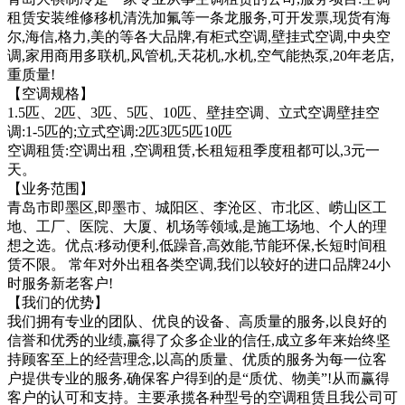
租赁安装维修移机清洗加氟等一条龙服务,可开发票,现货有海
尔,海信,格力,美的等各大品牌,有柜式空调,壁挂式空调,中央空
调,家用商用多联机,风管机,天花机,水机,空气能热泵,20年老店,
重质量!
【空调规格】
1.5匹、2匹、3匹、5匹、10匹、壁挂空调、立式空调壁挂空
调:1-5匹的;立式空调:2匹3匹5匹10匹
空调租赁:空调出租 ,空调租赁,长租短租季度租都可以,3元一
天。
【业务范围】
青岛市即墨区,即墨市、城阳区、李沧区、市北区、崂山区工
地、工厂、医院、大厦、机场等领域,是施工场地、个人的理
想之选。优点:移动便利,低躁音,高效能,节能环保,长短时间租
赁不限。 常年对外出租各类空调,我们以较好的进口品牌24小
时服务新老客户!
【我们的优势】
我们拥有专业的团队、优良的设备、高质量的服务,以良好的
信誉和优秀的业绩,赢得了众多企业的信任,成立多年来始终坚
持顾客至上的经营理念,以高的质量、优质的服务为每一位客
户提供专业的服务,确保客户得到的是“质优、物美”!从而赢得
客户的认可和支持。主要承揽各种型号的空调租赁且我公司可