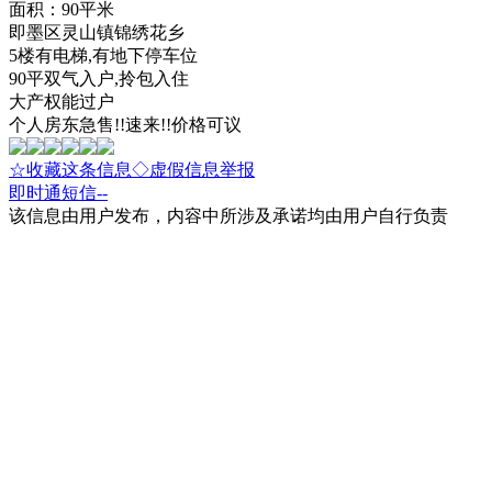
面积：90平米
即墨区灵山镇锦绣花乡
5楼有电梯,有地下停车位
90平双气入户,拎包入住
大产权能过户
个人房东急售!!速来!!价格可议
☆收藏这条信息
◇虚假信息举报
即时通
短信
--
该信息由用户发布，内容中所涉及承诺均由用户自行负责