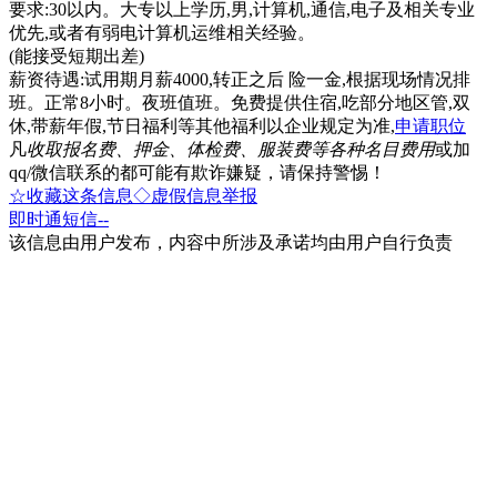
要求:30以内。大专以上学历,男,计算机,通信,电子及相关专业
优先,或者有弱电计算机运维相关经验。
(能接受短期出差)
薪资待遇:试用期月薪4000,转正之后 险一金,根据现场情况排
班。正常8小时。夜班值班。免费提供住宿,吃部分地区管,双
休,带薪年假,节日福利等其他福利以企业规定为准,
申请职位
凡
收取报名费、押金、体检费、服装费等各种名目费用
或加
qq/微信联系的都可能有欺诈嫌疑，请保持警惕！
☆收藏这条信息
◇虚假信息举报
即时通
短信
--
该信息由用户发布，内容中所涉及承诺均由用户自行负责