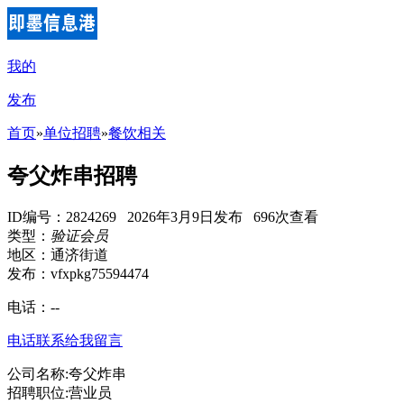
我的
发布
首页
»
单位招聘
»
餐饮相关
夸父炸串招聘
ID编号：2824269 2026年3月9日发布 696次查看
类型：
验证会员
地区：通济街道
发布：vfxpkg75594474
电话：
--
电话联系
给我留言
公司名称:夸父炸串
招聘职位:营业员