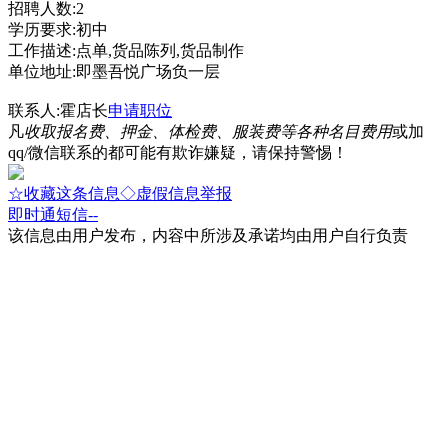
招聘人数:2
学历要求:初中
工作描述:点单,货品陈列,货品制作
单位地址:即墨吾悦广场负一层
联系人:霍店长
申请职位
凡
收取报名费、押金、体检费、服装费等各种名目费用
或加
qq/微信联系的都可能有欺诈嫌疑，请保持警惕！
☆收藏这条信息
◇虚假信息举报
即时通
短信
--
该信息由用户发布，内容中所涉及承诺均由用户自行负责