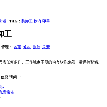
街道
TAG：
装卸工
物流
即墨
卸工
43 管理：
置顶
修改
删除
刷新
系、无需任何条件、工作地点不限的均有欺诈嫌疑，请保持警惕。
信息,请问...”
息»
免费发布
)