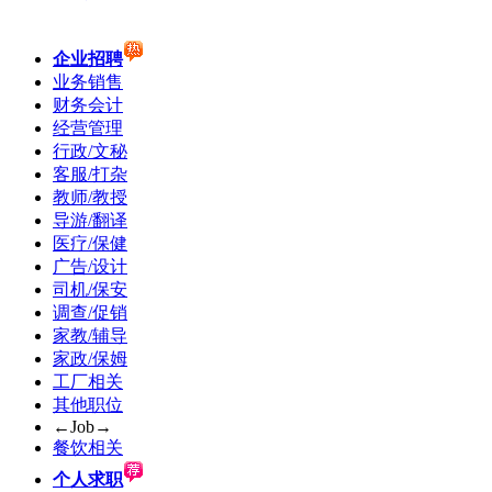
企业招聘
业务销售
财务会计
经营管理
行政/文秘
客服/打杂
教师/教授
导游/翻译
医疗/保健
广告/设计
司机/保安
调查/促销
家教/辅导
家政/保姆
工厂相关
其他职位
←Job→
餐饮相关
个人求职