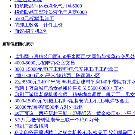
招危险品押运员液化气月薪6000
招危险品车驾驶员液化气月薪6000
5500元/招聘装卸工
装卸工数名，计件工资
面议/招司机2名
置顶信息随机展示
临街网点房精装门面/650平米两层/大同街与振华街交界处
4000-5000元/招聘办公室文员
8000-15000元/电气工程师/电气安装工/电工配盘工
2室/13000元/85平米/铁路西、陈家河小区
2室/8500元/140平米/潮海街道新建村平房140平带院有井
急聘！万象城广场食品摊位售卖员 5500-6000 + 车补
印刷厂诚聘老虎机烫金师、精裱糊盒调度、机刀工、男女
8000-15000元/机械工程师/组装安装工/钳工/电焊钣金工
60000元/写字间500平方对外出租
49万可议，西苑新村三期（即墨通济）黄金楼层83.17平 
5.3万元/低价转让老号三联一个绝对好号
印刷厂高薪招聘
科诺印务高薪诚聘自动糊盒机长,包装检品工,胶印机副工,