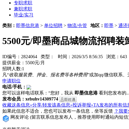
专职求职
兼职求职
毕业/实习
类别：
即墨信息港
>
单位招聘
>
物流/仓管
地区：
即墨
>
通济
5500元/即墨商品城物流招聘装
ID编号：2824064 类型：
时间：2026/3/5 8:56:35 浏览：6
提供薪金：5500元/月
招聘人数:1
凡“
收取服装费、押金、报名费等各种费用
”或加qq/微信联
申请职位
电话/手机：
您可以这样电话联系：“您好，我从
即墨信息港
看到您发布的...
发布会员：xebuhv14309774
收藏这条信息»
分享/转发该条信息»
投诉举报»
TA发布的所有信
如果此信息不适合，您也可以发布一条信息，坐等反馈
？我要
网友评论
(留言联系信息发布人，推荐使用即时通站内短信