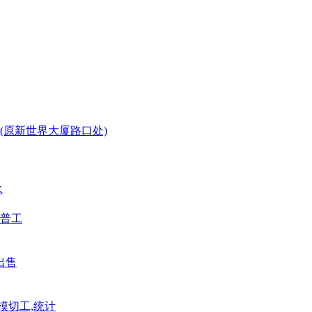
(原新世界大厦路口处)
水
普工
出售
模切工,统计