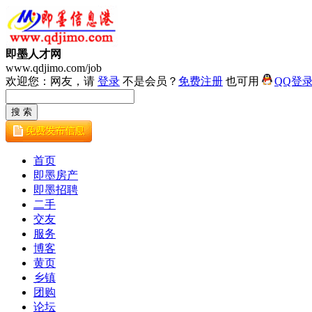
即墨人才网
www.qdjimo.com/job
欢迎您：网友，请
登录
不是会员？
免费注册
也可用
QQ登
首页
即墨房产
即墨招聘
二手
交友
服务
博客
黄页
乡镇
团购
论坛