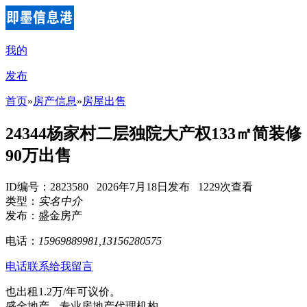
我的
发布
首页
»
房产信息
»
房屋出售
24344杨家村二层独院大产权133㎡简装修
90万出售
ID编号：2823580 2026年7月18日发布 1229次查看
类型：
实名中介
发布：盛金房产
电话：
15969889981,13156280575
电话联系
给我留言
也出租1.2万/年可议价。
盛金地产---专业房地产代理机构