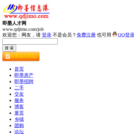
即墨人才网
www.qdjimo.com/job
欢迎您：网友，请
登录
不是会员？
免费注册
也可用
QQ登
首页
即墨房产
即墨招聘
二手
交友
服务
博客
黄页
乡镇
团购
论坛