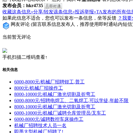
发布会员：hkr4735
收藏这条信息»
分享/转发该条信息»
投诉举报»
TA发布的所有信
如果此信息不适合，您也可以发布一条信息，坐等反馈
？我要
网友评论
(留言联系信息发布人，推荐使用即时通站内短信
当前暂无评论
手机扫描二维码查看↑
相关信息
6000-8000元/机械厂招聘钳工,普工
8000元/机械厂招操作工
8000-10000元/机械厂激光切割及折弯工
6000-8000元/招聘电焊工、二氧焊工,可以学徒,年龄不限
8000-10000元/机械厂激光切割及折弯工
6000-10000元/机械厂诚聘仓库管理员/叉车工
6000-8000元/诚聘数控车床操作工
机械厂招聘技术人员一名
即墨大型机械厂招聘了!