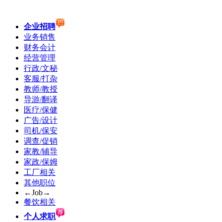
企业招聘
业务销售
财务会计
经营管理
行政/文秘
客服/打杂
教师/教授
导游/翻译
医疗/保健
广告/设计
司机/保安
调查/促销
家教/辅导
家政/保姆
工厂相关
其他职位
←Job→
餐饮相关
个人求职