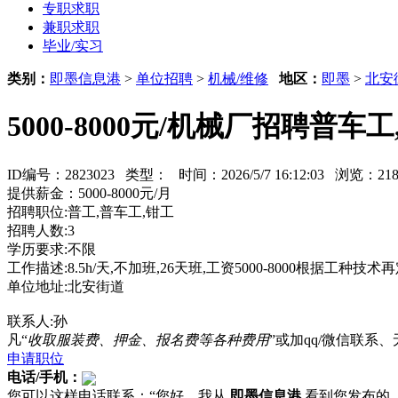
专职求职
兼职求职
毕业/实习
类别：
即墨信息港
>
单位招聘
>
机械/维修
地区：
即墨
>
北安
5000-8000元/机械厂招聘普车
ID编号：2823023 类型：
时间：2026/5/7 16:12:03 浏览：
提供薪金：5000-8000元/月
招聘职位:普工,普车工,钳工
招聘人数:3
学历要求:不限
工作描述:8.5h/天,不加班,26天班,工资5000-8000根据工种
单位地址:北安街道
联系人:孙
凡“
收取服装费、押金、报名费等各种费用
”或加qq/微信联
申请职位
电话/手机：
您可以这样电话联系：“您好，我从
即墨信息港
看到您发布的...