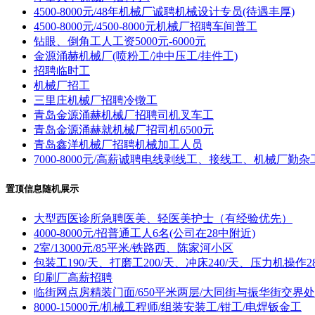
4500-8000元/48年机械厂诚聘机械设计专员(待遇丰厚)
4500-8000元/4500-8000元机械厂招聘车间普工
钻眼、倒角工人工资5000元-6000元
金源涌赫机械厂(喷粉工/冲中压工/挂件工)
招聘临时工
机械厂招工
三里庄机械厂招聘冷镦工
青岛金源涌赫机械厂招聘司机叉车工
青岛金源涌赫就机械厂招司机6500元
青岛鑫洋机械厂招聘机械加工人员
7000-8000元/高薪诚聘电线剥线工、接线工、机械厂勤杂
置顶信息随机展示
大型西医诊所急聘医美、轻医美护士（有经验优先）
4000-8000元/招普通工人6名(公司在28中附近)
2室/13000元/85平米/铁路西、陈家河小区
包装工190/天、打磨工200/天、冲床240/天、压力机操作28
印刷厂高薪招聘
临街网点房精装门面/650平米两层/大同街与振华街交界处
8000-15000元/机械工程师/组装安装工/钳工/电焊钣金工