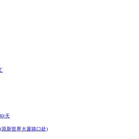
工
0/天
(原新世界大厦路口处)