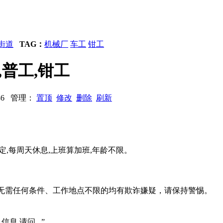
街道
TAG：
机械厂
车工
钳工
工,普工,钳工
2186 管理：
置顶
修改
删除
刷新
技术再定,每周天休息,上班算加班,年龄不限。
系、无需任何条件、工作地点不限的均有欺诈嫌疑，请保持警惕。
信息,请问...”