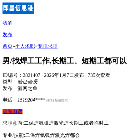
我的
发布
首页
»
个人求职
»
专职求职
男/找焊工工作,长期工、短期工都可以
ID编号：2821407 2026年1月7日发布 735次查看
类型：
验证会员
发布：漏网之鱼
电话：
1519204****
(查看1条简历2元)
查看电话
求职意向:二保焊氩弧焊激光焊长期工或者临时工
专业/技能:二保焊氩弧焊激光焊都会