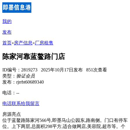
我的
发布
首页
»
房产信息
»
厂房租售
陈家河靠蓝鳌路门店
ID编号：2819273 2025年10月17日发布 851次查看
类型：
验证会员
发布：rjrrbt60689340
电话：
--
电话联系
给我留言
房源亮点
位于蓝鳌路陈家河566号,即墨马山公园东,路南侧。门口有停车
位。上下两层,总面积298平方,适合做网店,美容院,超市等。个